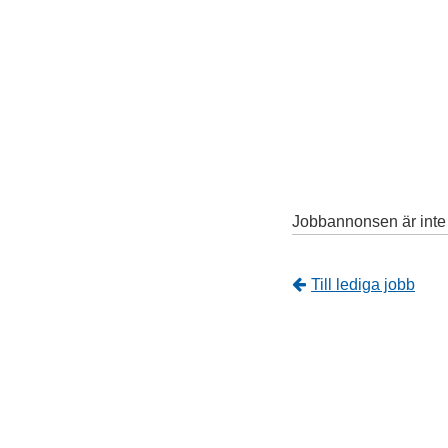
Jobbannonsen är inte l
Tillbaka
Till lediga jobb