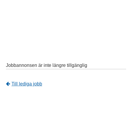
Jobbannonsen är inte längre tillgänglig
Tillbaka
Till lediga jobb