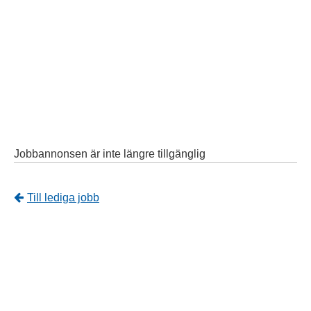
Jobbannonsen är inte längre tillgänglig
Tillbaka
Till lediga jobb