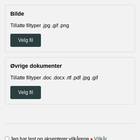
Bilde
Tillatte filtyper .jpg .gif .png
Velg fil
Øvrige dokumenter
Tillatte filtyper .doc .docx .rtf .pdf .jpg .gif
Velg fil
Jeg har lest og aksepterer vilkårene
Vilkår