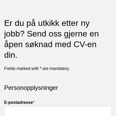
Er du på utkikk etter ny jobb
Er du på utkikk etter ny
jobb? Send oss gjerne en
åpen søknad med CV-en
din.
Fields marked with * are mandatory.
Personopplysninger
E-postadresse
*