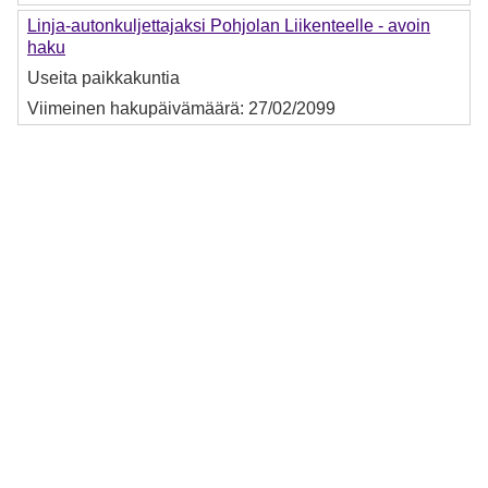
Linja-autonkuljettajaksi Pohjolan Liikenteelle - avoin
haku
Useita paikkakuntia
Viimeinen hakupäivämäärä:
27/02/2099