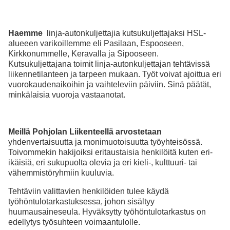
Haemme
linja-autonkuljettajia kutsukuljettajaksi HSL-
alueeen varikoillemme eli Pasilaan, Espooseen,
Kirkkonummelle, Keravalla ja Sipooseen.
Kutsukuljettajana toimit linja-autonkuljettajan tehtävissä
liikennetilanteen ja tarpeen mukaan. Työt voivat ajoittua eri
vuorokaudenaikoihin ja vaihteleviin päiviin. Sinä päätät,
minkälaisia vuoroja vastaanotat.
Meillä Pohjolan Liikenteellä arvostetaan
yhdenvertaisuutta ja monimuotoisuutta työyhteisössä.
Toivommekin hakijoiksi eritaustaisia henkilöitä kuten eri-
ikäisiä, eri sukupuolta olevia ja eri kieli-, kulttuuri- tai
vähemmistöryhmiin kuuluvia.
­­Tehtäviin valittavien henkilöiden tulee käydä
työhöntulotarkastuksessa, johon sisältyy
huumausaineseula. Hyväksytty työhöntulotarkastus on
edellytys työsuhteen voimaantulolle.