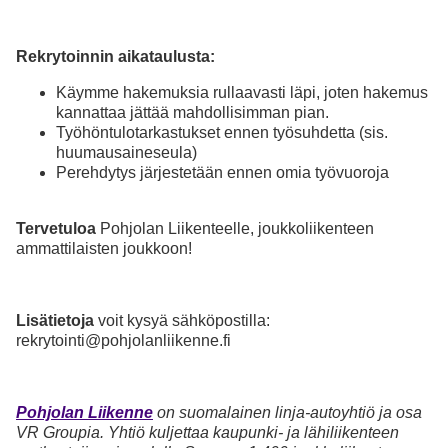
Rekrytoinnin aikataulusta:
Käymme hakemuksia rullaavasti läpi, joten hakemus
kannattaa jättää mahdollisimman pian.
Työhöntulotarkastukset ennen työsuhdetta (sis.
huumausaineseula)
Perehdytys järjestetään ennen omia työvuoroja
Tervetuloa
Pohjolan Liikenteelle, joukkoliikenteen
ammattilaisten joukkoon!
Lisätietoja
voit kysyä sähköpostilla:
rekrytointi@pohjolanliikenne.fi
Pohjolan Liikenne
on suomalainen linja-autoyhtiö ja osa
VR Groupia. Yhtiö kuljettaa kaupunki- ja lähiliikenteen