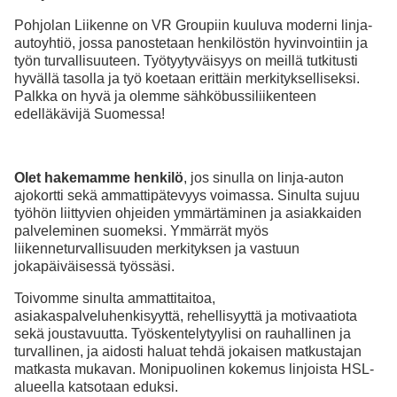
Pohjolan Liikenne on VR Groupiin kuuluva moderni linja-
autoyhtiö, jossa panostetaan henkilöstön hyvinvointiin ja
työn turvallisuuteen. Työtyytyväisyys on meillä tutkitusti
hyvällä tasolla ja työ koetaan erittäin merkitykselliseksi.
Palkka on hyvä ja olemme sähköbussiliikenteen
edelläkävijä Suomessa!
Olet hakemamme henkilö
, jos sinulla on linja-auton
ajokortti sekä ammattipätevyys voimassa. Sinulta sujuu
työhön liittyvien ohjeiden ymmärtäminen ja asiakkaiden
palveleminen suomeksi. Ymmärrät myös
liikenneturvallisuuden merkityksen ja vastuun
jokapäiväisessä työssäsi.
Toivomme sinulta
ammattitaitoa,
asiakaspalveluhenkisyyttä, rehellisyyttä ja motivaatiota
sekä joustavuutta. Työskentelytyylisi on rauhallinen ja
turvallinen, ja aidosti haluat tehdä jokaisen matkustajan
matkasta mukavan. Monipuolinen kokemus linjoista HSL-
alueella katsotaan eduksi.