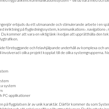
 med flygtrafikens kommunikationssystem – vill du vara med och bli 
ingenjör erbjuds du ett utmanande och stimulerande arbete i en sp
ed inriktning på flygledningssystem, kommunikations-, navigations-, 
Du kommer att vara en viktig länk i kedjan att upprätthålla den te
lygtrafiken.
de förebyggande och felavhjälpande underhåll av komplexa och un
 involverad i olika projekt kopplat till de olika systemgrupperna.
ystem
ystem
ka system
em
h PC-applikationer
en på flygplatsen är av unik karaktär. Därför kommer du som Syste
ildning och ett antal specifika påbyggnadskurser. Du får arbeta i