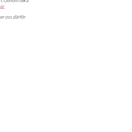
en. Genom olika
här
er oss därför