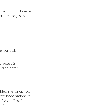
ra till samhällsviktig
rbete präglas av
erkontroll,
sprocess är
a kandidater
kledning för civil och
nster både nationellt
LFV var först i