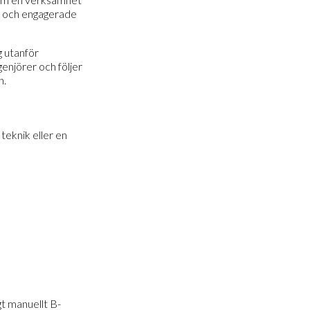
sa och engagerade
g utanför
enjörer och följer
n.
teknik eller en
gt manuellt B-