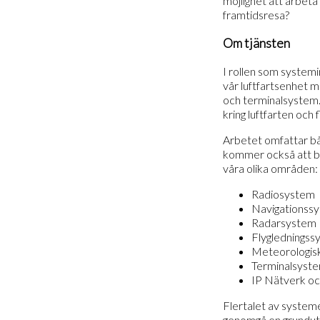
möjlighet att arbeta
framtidsresa?
Om tjänsten
I rollen som system
vår luftfartsenhet m
och terminalsystem. 
kring luftfarten och f
Arbetet omfattar bå
kommer också att bli
våra olika områden:
Radiosystem
Navigationss
Radarsystem
Flygledningss
Meteorologis
Terminalsyst
IP Nätverk oc
Flertalet av system
genomgå en grundutb