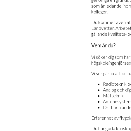
som är ledande inom
kollegor.
Du kommer även att r
Landvetter. Arbetet
gällande kvalitets- 
Vem är du?
Vi söker dig som har
högskoleingenjörse
Vi ser gärna att du h
Radioteknik o
Analog och dig
Mätteknik
Antennsystem, 
Drift och unde
Erfarenhet av flygp
Du har goda kunskaper