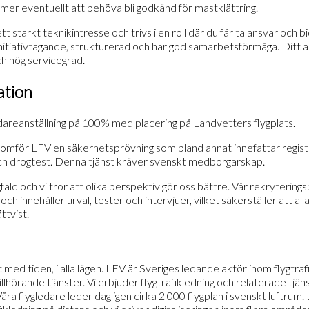
er eventuellt att behöva bli godkänd för mastklättring.
 starkt teknikintresse och trivs i en roll där du får ta ansvar och bid
nitiativtagande, strukturerad och har god samarbetsförmåga. Ditt a
ch hög servicegrad.
ation
vidareanställning på 100% med placering på Landvetters flygplats.
enomför LFV en säkerhetsprövning som bland annat innefattar regist
ch drogtest. Denna tjänst kräver svenskt medborgarskap.
ald och vi tror att olika perspektiv gör oss bättre. Vår rekrytering
 innehåller urval, tester och intervjuer, vilket säkerställer att all
ttvist.
akt med tiden, i alla lägen. LFV är Sveriges ledande aktör inom flygtrafi
tillhörande tjänster. Vi erbjuder flygtrafikledning och relaterade tjä
Våra flygledare leder dagligen cirka 2 000 flygplan i svenskt luftrum. 