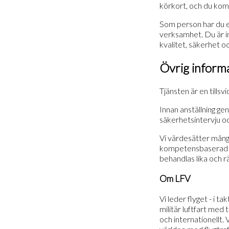
körkort, och du komm
Som person har du ett
verksamhet. Du är i
kvalitet, säkerhet o
Övrig inform
Tjänsten är en tills
Innan anställning g
säkerhetsintervju o
Vi värdesätter mångf
kompetensbaserad och
behandlas lika och rä
Om LFV
Vi leder flyget - i t
militär luftfart med 
och internationellt. 