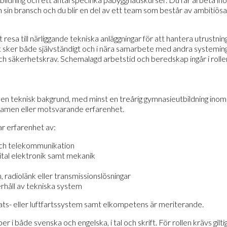
 sin bransch och du blir en del av ett team som består av ambitiö
esa till närliggande tekniska anläggningar för att hantera utrustnin
 sker både självständigt och i nära samarbete med andra systeming
och säkerhetskrav. Schemalagd arbetstid och beredskap ingår i rolle
 en teknisk bakgrund, med minst en treårig gymnasieutbildning inom 
xamen eller motsvarande erfarenhet.
ar erfarenhet av:
ch telekommunikation
ital elektronik samt mekanik
radiolänk eller transmissionslösningar
rhåll av tekniska system
lats- eller luftfartssystem samt elkompetens är meriterande.
 i både svenska och engelska, i tal och skrift. För rollen krävs gilti