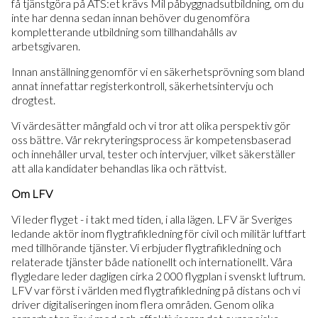
få tjänstgöra på ATS:et krävs Mil påbyggnadsutbildning, om du
inte har denna sedan innan behöver du genomföra
kompletterande utbildning som tillhandahålls av
arbetsgivaren.
Innan anställning genomför vi en säkerhetsprövning som bland
annat innefattar registerkontroll, säkerhetsintervju och
drogtest.
Vi värdesätter mångfald och vi tror att olika perspektiv gör
oss bättre. Vår rekryteringsprocess är kompetensbaserad
och innehåller urval, tester och intervjuer, vilket säkerställer
att alla kandidater behandlas lika och rättvist.
Om LFV
Vi leder flyget - i takt med tiden, i alla lägen. LFV är Sveriges
ledande aktör inom flygtrafikledning för civil och militär luftfart
med tillhörande tjänster. Vi erbjuder flygtrafikledning och
relaterade tjänster både nationellt och internationellt. Våra
flygledare leder dagligen cirka 2 000 flygplan i svenskt luftrum.
LFV var först i världen med flygtrafikledning på distans och vi
driver digitaliseringen inom flera områden. Genom olika