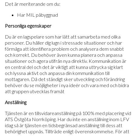
Det är meriterande om du:
Har MIL påbyggnad
Personliga egenskaper
Du är en lagspelare som har lätt att samarbeta med olika
personer. Du håller dig lugn i stressade situationer och har
förmåga att identifiera problem och analysera dem snabbt
och korrekt. Du behöver även kunna planera och anpassa
situationer och agera utifrån nya direktiv. Kommunikation är
en central del och det är viktigt att kunna uttrycka sig klart
och lyssna aktivt och anpassa din kommunikation till
mottagaren. Då det ständigt sker utveckling och förändring
behöver du se möjligheter i nya ideér och vara med och bidra
att gruppen utvecklas framåt
Anställning
Tjänsten är en tillsvidareanställning på 100% med placering vid
ATS Östgöta Norrköping. Har du inte en anställning inom LFV
idag så är tjänsten en tidsbegränsad anställning till dess att
behörighet uppnås. Tillträde enligt överenskommelse. För att