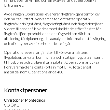
samarbeten är vi med och effektiviserar det europeiska
luftrummet.
Avdelningen Operations levererar flygtrafiktjänster för civil
och militär luftfart. Verksamheten omfattar operativ
flygtrafikledningstjänst, flygbriefingtjänst och flygvädertjänst.
Vidare tillhandahålls verksamhetsinriktade stödtjänster för
flygtrafiktjänstproduktionen och flygsektorn där bl.a.
utbildning, färdplanering, dataanalyser, informationsförsörjning
och olika typer av säkerhetsarbete ingår.
Operations levererar tjänster till Försvarsmaktens
flygplatser, privata, kommunala och statliga flygplatser, samt
till flygbolag och civila/militära piloter. Operations är också
Försvarsmaktens kontaktyta in mot LFV. Totalt antal
anställda inom Operations är ca 400.
Kontaktpersoner
Christopher Montecinos
CO ÖKC
076-69 83 443