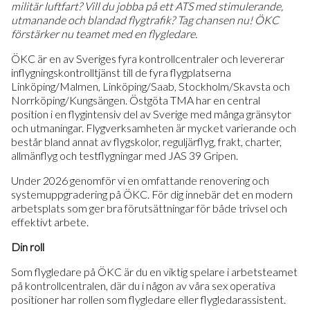
militär luftfart? Vill du jobba på ett ATS med stimulerande,
utmanande och blandad flygtrafik? Tag chansen nu! ÖKC
förstärker nu teamet med en flygledare.
ÖKC är en av Sveriges fyra kontrollcentraler och levererar
inflygningskontrolltjänst till de fyra flygplatserna
Linköping/Malmen, Linköping/Saab, Stockholm/Skavsta och
Norrköping/Kungsängen. Östgöta TMA har en central
position i en flygintensiv del av Sverige med många gränsytor
och utmaningar. Flygverksamheten är mycket varierande och
består bland annat av flygskolor, reguljärflyg, frakt, charter,
allmänflyg och testflygningar med JAS 39 Gripen.
Under 2026 genomför vi en omfattande renovering och
systemuppgradering på ÖKC. För dig innebär det en modern
arbetsplats som ger bra förutsättningar för både trivsel och
effektivt arbete.
Din roll
Som flygledare på ÖKC är du en viktig spelare i arbetsteamet
på kontrollcentralen, där du i någon av våra sex operativa
positioner har rollen som flygledare eller flygledarassistent.