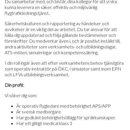
Du samarbetar med, och bistår, dina kollegor för att vi ska
kunna leverera en säker, effektiv och miljövänlig
flygtrafikledningstjänst.
Säkerhetskulturen och rapportering av händelser och
avvikelser är en viktig del av arbetet. Du tar ansvar för att
hålla dig uppdaterad och följa gällande bestämmelser och
föreskrifter. Du medverkar även i, och är positivt inställd till,
andra aktiviteter som verksamhets- och utbildningsdagar,
ATS-möten, simuleringar och kompetenssäkring.
I din roll ingår även att efter verksamhetens behov tjänstgöra
som operativ instruktör på ÖKC, i simulator samt inom EPN
och LFVs utbildningsverksamhet.
Din profil:
Vi söker dig som:
Är operativ flygledare med behörighet APS/APP
Är svensk medborgare
Har godkänt behörighetstillägg för språkkunskaper.
Har ett giltigt medical klass 3