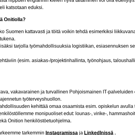
västä riippuen englannin kielen hyvä taitaminen voi olla edellytys.
kieli katsotaan eduksi.
yä Onitiolla?
 Suomen kattavasti ja töitä voikin tehdä esimerkiksi liikkuvan
itukena.
lisäksi tarjolla työmahdollisuuksia logistiikan, esiasennuksen 
ehtäviin (esim. asiakas-/projektinhallinta, työnohjaus, taloushal
a, vakavarainen ja turvallinen Pohjoismainen IT-palveluiden e
ajennetun työterveyshuollon.
ahdollisuuden kehittää omaa osaamista esim. opiskelun avulla 
kilöstöllemme monipuoliset edut: lounas-, virike-, hammashoit
ekä Onition henkilöstöetuohjelma.
 arkeemme tarkemmin
Instagramissa
ja
LinkedInissä
.