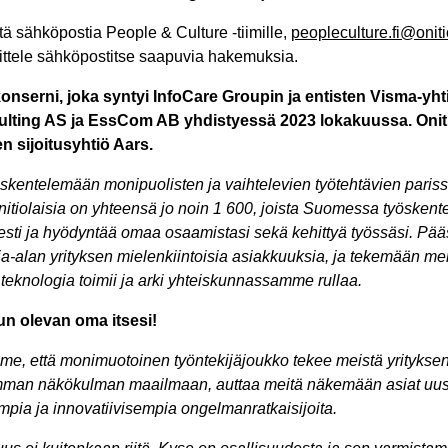
ä sähköpostia People & Culture -tiimille,
peopleculture.fi@onit
sittele sähköpostitse saapuvia hakemuksia.
konserni, joka syntyi InfoCare Groupin ja entisten Visma-yh
ulting AS ja EssCom AB yhdistyessä 2023 lokakuussa. Onit
n sijoitusyhtiö Aars.
öskentelemään monipuolisten ja vaihtelevien työtehtävien pariss
nitiolaisia on yhteensä jo noin 1 600, joista Suomessa työskent
isesti ja hyödyntää omaa osaamistasi sekä kehittyä työssäsi. Pä
-alan yrityksen mielenkiintoisia asiakkuuksia, ja tekemään merk
 teknologia toimii ja arki yhteiskunnassamme rullaa.
n olevan oma itsesi!
me, että monimuotoinen työntekijäjoukko tekee meistä yrityk
emman näkökulman maailmaan, auttaa meitä näkemään asiat uus
mpia ja innovatiivisempia ongelmanratkaisijoita.