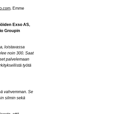
io.com
. Emme
tiöiden Exso AS,
io Groupin
a, loistavassa
elee noin 300. Saat
äset palvelemaan
ityksellistä työtä
senä vahvemman. Se
in silmin sekä