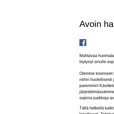
Avoin h
Mahtavaa huomata s
löytynyt sinulle so
Olemme koonneet t
niihin huolellises
paremmin! Käsitte
järjestelmässämme 
sopivia paikkoja 
Tällä hetkellä kaik