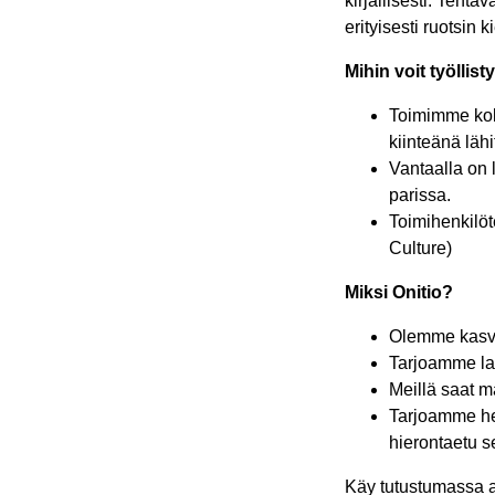
kirjallisesti. Tehtä
erityisesti ruotsin 
Mihin voit työllist
Toimimme koko
kiinteänä läh
Vantaalla on 
parissa.
Toimihenkilöt
Culture)
Miksi Onitio?
Olemme kasvav
Tarjoamme la
Meillä saat m
Tarjoamme hen
hierontaetu s
Käy tutustumassa