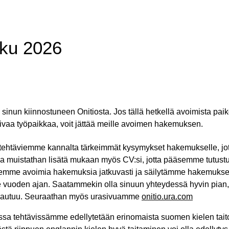
aku 2026
inun kiinnostuneen Onitiosta. Jos tällä hetkellä avoimista pai
pivaa työpaikkaa, voit jättää meille avoimen hakemuksen.
ehtäviemme kannalta tärkeimmät kysymykset hakemukselle, jo
ti ja muistathan lisätä mukaan myös CV:si, jotta pääsemme tutu
lemme avoimia hakemuksia jatkuvasti ja säilytämme hakemukse
vuoden ajan. Saatammekin olla sinuun yhteydessä hyvin pian, mi
avautuu. Seuraathan myös urasivuamme
onitio.ura.com
issa tehtävissämme edellytetään erinomaista suomen kielen taito