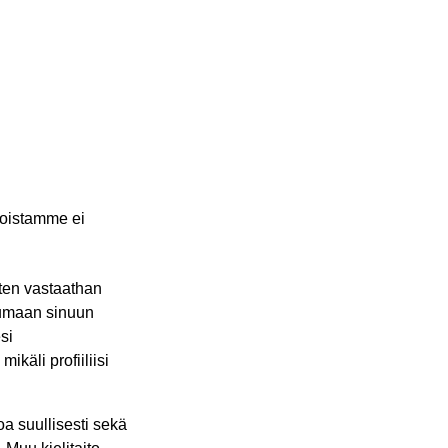
koistamme ei
ten vastaathan
stumaan sinuun
si
käli profiiliisi
a suullisesti sekä