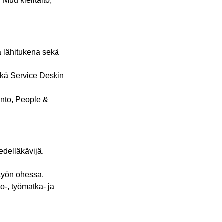
 Muu kielitaito,
a lähitukena sekä
sekä Service Deskin
linto, People &
delläkävijä.
työn ohessa.
o-, työmatka- ja