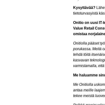
Kysyttävää?
Lähet
tietoturvasyistä kä
Onitio on uusi IT-
Value Retail Cons
omistaa norjalaine
Onitiolla pääset ty
porukassa. Meitä o
tehdä töitä itsenä
kasvavan teknologia
varmistamalla, että
Me haluamme sinu
Me Onitiolla uskom
antaa meille laaj
tekee meistä luove