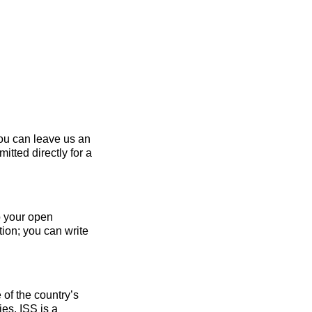
you can leave us an
tted directly for a
to your open
tion; you can write
.
of the country’s
es. ISS is a