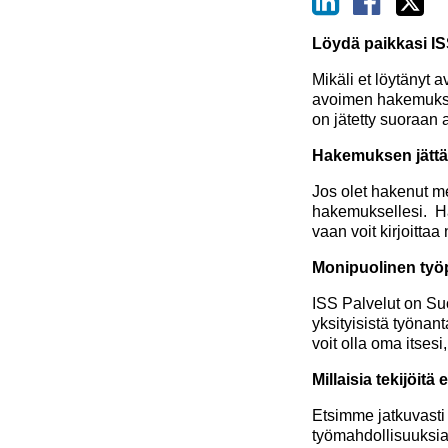
Löydä paikkasi IS
Mikäli et löytänyt 
avoimen hakemuksen
on jätetty suoraan
Hakemuksen jättä
Jos olet hakenut mei
hakemuksellesi. Hak
vaan voit kirjoitta
Monipuolinen työp
ISS Palvelut on Suo
yksityisistä työnan
voit olla oma itses
Millaisia tekijöit
Etsimme jatkuvasti 
työmahdollisuuksia n