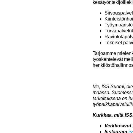
kesätyöntekijöilleki
Siivouspalvel
Kiinteistönho
Työympäristöp
Turvapalvelut
Ravintolapalv
Tekniset palv
Tarjoamme mielenkii
työskentelevät meil
henkilöstöhallinno
Me, ISS Suomi, olem
maassa. Suomessa m
tarkoituksena on luo
työpaikkapalveluil
Kurkkaa, mitä ISS:
Verkkosivut
Instagram:
i