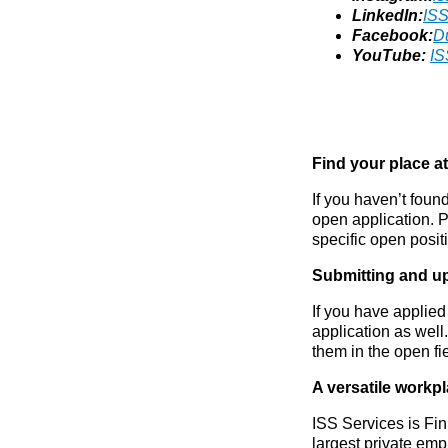
LinkedIn:
ISS
Facebook:
D
YouTube:
IS
Find your place a
If you haven’t foun
open application. P
specific open posit
Submitting and up
If you have applied
application as well.
them in the open fi
A versatile workp
ISS Services is Fin
largest private emp