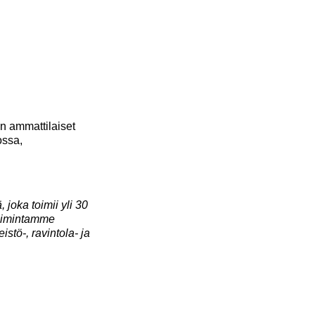
en ammattilaiset
ossa,
joka toimii yli 30
Toimintamme
istö-, ravintola- ja