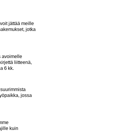
oit jättää meille
hakemukset, jotka
ös avoimelle
jettä liitteenä,
a 6 kk.
n suurimmista
työpaikka, jossa
oamme
jille kuin