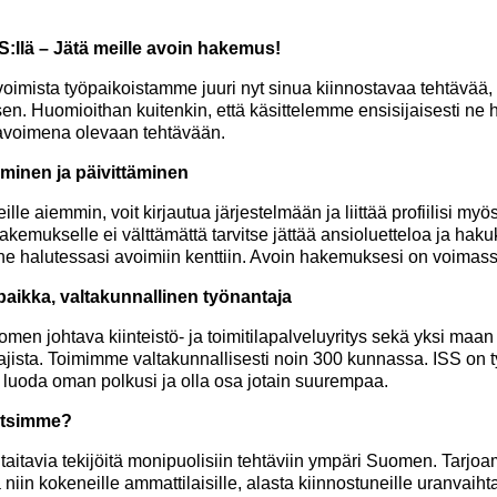
S:llä – Jätä meille avoin hakemus!
avoimista työpaikoistamme juuri nyt sinua kiinnostavaa tehtävää, v
. Huomioithan kuitenkin, että käsittelemme ensisijaisesti ne 
 avoimena olevaan tehtävään.
minen ja päivittäminen
lle aiemmin, voit kirjautua järjestelmään ja liittää profiilisi my
emukselle ei välttämättä tarvitse jättää ansioluetteloa ja hakukir
a ne halutessasi avoimiin kenttiin. Avoin hakemuksesi on voimass
aikka, valtakunnallinen työnantaja
men johtava kiinteistö- ja toimitilapalveluyritys sekä yksi maa
tajista. Toimimme valtakunnallisesti noin 300 kunnassa. ISS on 
i, luoda oman polkusi ja olla osa jotain suurempaa.
ä etsimme?
taitavia tekijöitä monipuolisiin tehtäviin ympäri Suomen. Tarj
iin kokeneille ammattilaisille, alasta kiinnostuneille uranvaihta