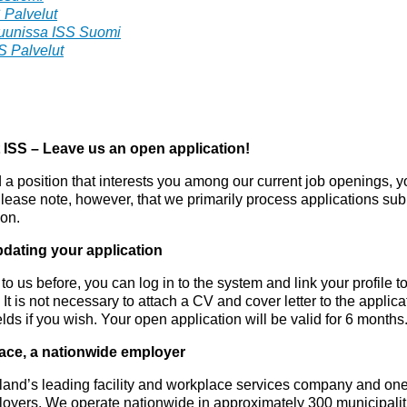
 Palvelut
uunissa ISS Suomi
S Palvelut
t ISS – Leave us an open application!
d a position that interests you among our current job openings, 
lease note, however, that we primarily process applications submi
ion.
dating your application
 to us before, you can log in to the system and link your profile 
 It is not necessary to attach a CV and cover letter to the applica
elds if you wish. Your open application will be valid for 6 months
lace, a nationwide employer
land’s leading facility and workplace services company and one 
loyers. We operate nationwide in approximately 300 municipaliti