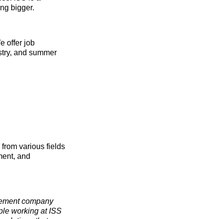
ng bigger.
e offer job
ustry, and summer
 from various fields
ment, and
agement company
ople working at ISS