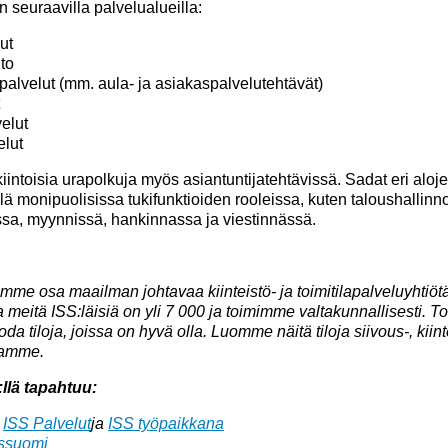
n seuraavilla palvelualueilla:
ut
ito
alvelut (mm. aula- ja asiakaspalvelutehtävät)
elut
elut
ntoisia urapolkuja myös asiantuntijatehtävissä. Sadat eri aloj
lä monipuolisissa tukifunktioiden rooleissa, kuten taloushallinn
ssa, myynnissä, hankinnassa ja viestinnässä.
me osa maailman johtavaa kiinteistö- ja toimitilapalveluyhtiötä, 
eitä ISS:läisiä on yli 7 000 ja toimimme valtakunnallisesti. 
da tiloja, joissa on hyvä olla. Luomme näitä tiloja siivous-, kiinte
lamme.
llä tapahtuu:
:
ISS Palvelut
ja
ISS työpaikkana
sssuomi