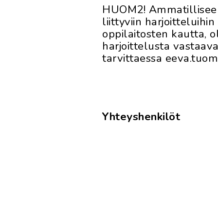
HUOM2! Ammatilliseen
liittyviin harjoittelui
oppilaitosten kautta, 
harjoittelusta vastaava
tarvittaessa eeva.tu
Yhteyshenkilöt