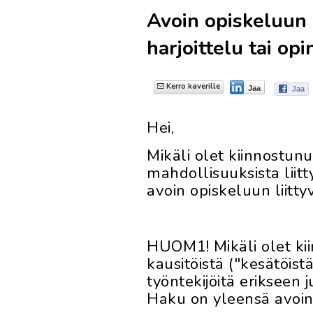
Avoin opiskeluun 
harjoittelu tai op
Kerro kaverille
Jaa
Jaa
Hei,
Mikäli olet kiinnostun
mahdollisuuksista liit
avoin opiskeluun liitt
HUOM1! Mikäli olet ki
kausitöistä ("kesätöist
työntekijöitä erikseen 
Haku on yleensä avoin