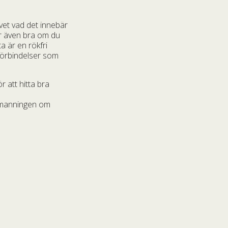
 vet vad det innebär
är även bra om du
 är en rökfri
sförbindelser som
r att hitta bra
bemanningen om