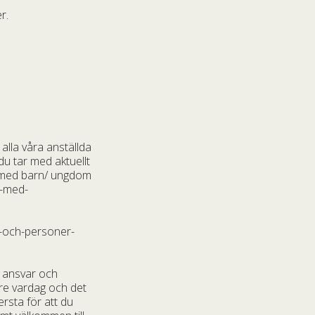
r.
alla våra anställda
 du tar med aktuellt
te med barn/ ungdom
n-med-
re-och-personer-
t ansvar och
ttre vardag och det
ersta för att du