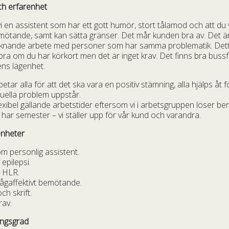
ch erfarenhet
 vi en assistent som har ett gott humör, stort tålamod och att du
emötande, samt kan sätta gränser. Det mår kunden bra av. Det 
liknande arbete med personer som har samma problematik. Detta
 bra om du har körkort men det är inget krav. Det finns bra bus
ns lägenhet.
tar alla för att det ska vara en positiv stämning, alla hjälps åt fö
tuella problem uppstår.
exibel gällande arbetstider eftersom vi i arbetsgruppen löser 
r har semester – vi ställer upp för vår kund och varandra.
enheter
m personlig assistent.
epilepsi.
v HLR.
ågaffektivt bemötande.
ch skrift.
rav.
ingsgrad