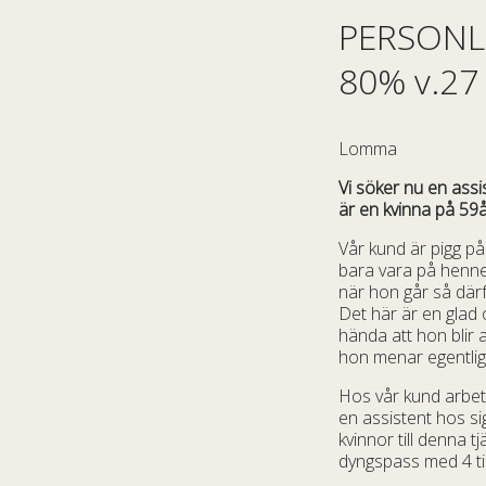
PERSONL
80% v.27 
Lomma
Vi söker nu en assi
är en kvinna på 59
Vår kund är pigg på
bara vara på hennes
när hon går så därfö
Det här är en glad
hända att hon blir 
hon menar egentligen
Hos vår kund arbeta
en assistent hos si
kvinnor till denna 
dyngspass med 4 ti