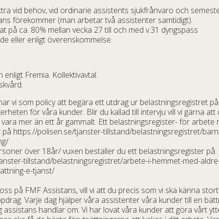
tra vid behov, vid ordinarie assistents sjukfrånvaro och semeste
ns förekommer (man arbetar två assistenter samtidigt).
t på ca. 80% mellan vecka 27 till och med v.31 dyngspass
de eller enligt överenskommelse.
n enligt Fremia. Kollektivavtal.
iskvård.
r vi som policy att begära ett utdrag ur belastningsregistret på 
heten för våra kunder. Blir du kallad till intervju vill vi gärna att
 vara mer än ett år gammalt. Ett belastningsregister- för arbe
 på https://polisen.se/tjanster-tillstand/belastningsregistret/bar
ng/
soner över 18år/ vuxen beställer du ett belastningsregister på:
tjanster-tillstand/belastningsregistret/arbete-i-hemmet-med-ald
ttning-e-tjanst/
ss på FMF Assistans, vill vi att du precis som vi ska känna stor
ppdrag. Varje dag hjälper våra assistenter våra kunder till en bä
g assistans handlar om. Vi har lovat våra kunder att göra vårt ytt