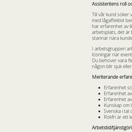
Assistentens roll o
Till vår kund söker
med lågaffektivt b
har erfarenhet av 
arbetsplats, det är
stannar nära kunde
I arbetsgruppen arbe
lösningar när even
Du behöver vara fl
någon blir sjuk elle
Meriterande erfar
Erfarenhet so
Erfarenhet av 
Erfarenhet a
Kunskap om l
Svenska i tal o
Rökfri är ett k
Arbetstid/tjänstgör