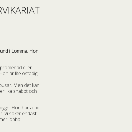
VIKARIAT
a kund i Lomma. Hon
n promenad eller
Hon är lite ostadig
 busar. Men det kan
ver lika snabbt och
dygn. Hon har alltid
er. Vi söker endast
mmer jobba