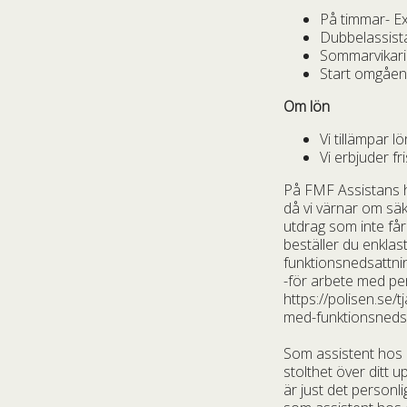
På timmar- Ex
Dubbelassista
Sommarvikaria
Start omgåen
Om lön
Vi tillämpar lö
Vi erbjuder fr
På FMF Assistans ha
då vi värnar om säker
utdrag som inte får
beställer du enklast
funktionsnedsattni
-för arbete med per
https://polisen.se/
med-funktionsnedsa
Som assistent hos o
stolthet över ditt u
är just det personli