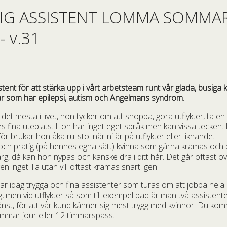
IG ASSISTENT LOMMA SOMMAR
- v.31
stent för att stärka upp i vårt arbetsteam runt vår glada, busig
år som har epilepsi, autism och Angelmans syndrom.
 det mesta i livet, hon tycker om att shoppa, göra utflykter, ta e
 fina uteplats. Hon har inget eget språk men kan vissa tecken. 
r brukar hon åka rullstol när ni är på utflykter eller liknande.
 och pratig (på hennes egna sätt) kvinna som gärna kramas och
arg, då kan hon nypas och kanske dra i ditt hår. Det går oftast ö
 inget illa utan vill oftast kramas snart igen.
r idag trygga och fina assistenter som turas om att jobba hela 
g, men vid utflykter så som till exempel bad är man två assistent
tjänst, för att vår kund känner sig mest trygg med kvinnor. Du ko
mmar jour eller 12 timmarspass.