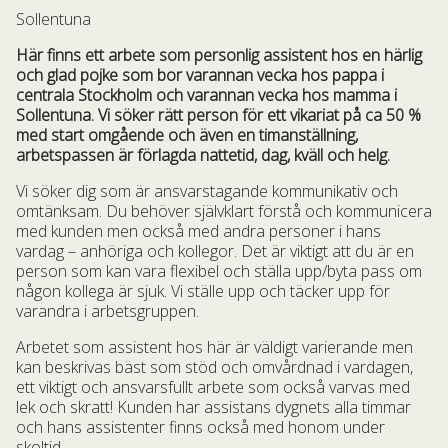
Sollentuna
Här finns ett arbete som personlig assistent hos en härlig
och glad pojke som bor varannan vecka hos pappa i
centrala Stockholm och varannan vecka hos mamma i
Sollentuna. Vi söker rätt person för ett vikariat på ca 50 %
med start omgående och även en timanställning,
arbetspassen är förlagda nattetid, dag, kväll och helg.
Vi söker dig som är ansvarstagande kommunikativ och
omtänksam. Du behöver självklart förstå och kommunicera
med kunden men också med andra personer i hans
vardag – anhöriga och kollegor. Det är viktigt att du är en
person som kan vara flexibel och ställa upp/byta pass om
någon kollega är sjuk. Vi ställe upp och täcker upp för
varandra i arbetsgruppen.
Arbetet som assistent hos här är väldigt varierande men
kan beskrivas bäst som stöd och omvårdnad i vardagen,
ett viktigt och ansvarsfullt arbete som också varvas med
lek och skratt! Kunden har assistans dygnets alla timmar
och hans assistenter finns också med honom under
skoltid.