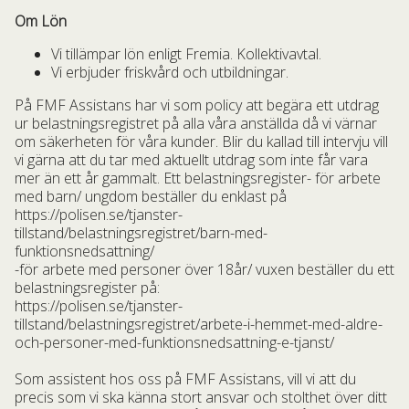
Om Lön
Vi tillämpar lön enligt Fremia. Kollektivavtal.
Vi erbjuder friskvård och utbildningar.
På FMF Assistans har vi som policy att begära ett utdrag
ur belastningsregistret på alla våra anställda då vi värnar
om säkerheten för våra kunder. Blir du kallad till intervju vill
vi gärna att du tar med aktuellt utdrag som inte får vara
mer än ett år gammalt. Ett belastningsregister- för arbete
med barn/ ungdom beställer du enklast på
https://polisen.se/tjanster-
tillstand/belastningsregistret/barn-med-
funktionsnedsattning/
-för arbete med personer över 18år/ vuxen beställer du ett
belastningsregister på:
https://polisen.se/tjanster-
tillstand/belastningsregistret/arbete-i-hemmet-med-aldre-
och-personer-med-funktionsnedsattning-e-tjanst/
Som assistent hos oss på FMF Assistans, vill vi att du
precis som vi ska känna stort ansvar och stolthet över ditt