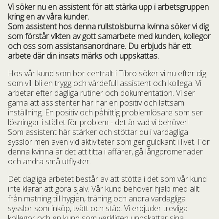
Vi söker nu en assistent för att stärka upp i arbetsgruppen
kring en av våra kunder.
Som assistent hos denna rullstolsburna kvinna söker vi dig
som förstår vikten av gott samarbete med kunden, kollegor
och oss som assistansanordnare. Du erbjuds här ett
arbete där din insats märks och uppskattas.
Hos vår kund som bor centralt i Tibro söker vi nu efter dig
som vill bli en trygg och värdefull assistent och kollega. Vi
arbetar efter dagliga rutiner och dokumentation. Vi ser
gärna att assistenter här har en positiv och lättsam
inställning. En positiv och påhittig problemlösare som ser
lösningar i stället för problem - det är vad vi behöver!
Som assistent här stärker och stöttar du i vardagliga
sysslor men även vid aktiviteter som ger guldkant i livet. För
denna kvinna är det att titta i affärer, gå långpromenader
och andra små utflykter.
Det dagliga arbetet består av att stötta i det som vår kund
inte klarar att göra själv. Vår kund behöver hjälp med allt
från matning till hygien, träning och andra vardagliga
sysslor som inköp, tvätt och städ. Vi erbjuder trevliga
kollegor och en kund som verkligen uppskattar sina