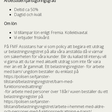
Arbetstider/tjänstgöringsgrad
Deltid ca 50%
Dagtid och kväll.
Om lön
Vi tillämpar lön enligt Fremia. Kollektivavtal.
Vi erbjuder friskvård.
På FMF Assistans har vi som policy att begära ett utdrag
ur belastningsregistret på alla våra anställda då vi värnar
om säkerheten för våra kunder. Blir du kallad till intervju vill
vi gärna att du tar med aktuellt utdrag som inte får vara
mer än ett år gammalt. Ett belastningsregister- för arbete
med barn/ ungdom beställer du enklast på
https://polisen.se/tjanster-
tillstand/belastningsregistret/barn-med-
funktionsnedsattning/
-för arbete med personer över 18år/ vuxen beställer du ett
belastningsregister på:
https://polisen.se/tjanster-
tillstand/belastningsregistret/arbete-i-hemmet-med-aldre-
och-personer-med-funktionsnedsattning-e-tjanst/