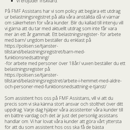
Vi erbjuder friskvård.
På FMF Assistans har vi som policy att begära ett utdrag
ur belastningsregistret på alla våra anställda då vi värnar
om säkerheten för våra kunder. Blir du kallad till intervju vill
vi gärna att du tar med aktuellt utdrag som inte får vara
mer än ett år gammalt. Ett belastningsregister- för arbete
med barn/ ungdom beställer du enklast på
https://polisen.se/tjanster-
tillstand/belastningsregistret/barn-med-
funktionsnedsattning/
-för arbete med personer över 18år/ vuxen beställer du ett
belastningsregister på:
https://polisen.se/tjanster-
tillstand/belastningsregistret/arbete-i-hemmet-med-aldre-
och-personer-med-funktionsnedsattning-e-tjanst/
Som assistent hos oss på FMF Assistans, vill vi att du
precis som vi ska känna stort ansvar och stolthet över ditt
uppdrag. Varje dag hjälper våra assistenter våra kunder till
en bättre vardag och det är just det personlig assistans
handlar om. Vi har lovat våra kunder att göra vårt yttersta
för att du som assistent hos oss ska få de bästa