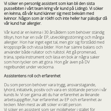
Vi söker en personlig assistent som kan bli den sista
pusselbiten i vårt team kring vår kund på Lidingö. Vi söker
en kvinna, då vår kund känner sig mest bekväm med
kvinnor. Någon som är rökfri och inte heller har pälsdjur då
vår kund har allergier.
Vår kund är en kvinna i 30 årsåldern som behöver ständig
tillsyn, hon har en svår EP, utvecklingsstörning och många
allergier. Hon har inget eget tal, men gör sig förstådd med
kroppsspråk och vissa bilder. Hon har sämre balans och
använder både rullator och rullstol. Att gå promenad,
träna, spela instrument och läsa en bok är några saker
som hon tycker om att göra. Hon går även på DV
regelbundet under veckorna.
Assistentens roll och erfarenhet
Du som person behöver vara trygg, ansvarstagande,
lyhörd, initiativrik, positiv och vara en stöttande person i vår
kunds liv. Vi ser gärna att du har erfarenhet av liknande
arbetsuppgifter, har erfarenhet av EP och erfarenhet av
tecken. Men mest av allt söker vi rätt person.
Vi söker en assistent som ser möjligheter i stället för