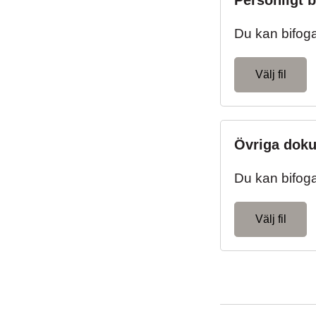
Personligt 
Du kan bifoga f
Välj fil
Övriga dok
Du kan bifoga f
Välj fil