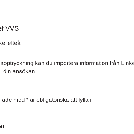
ef VVS
ef VVS
ellefteå
pptryckning kan du importera information från Link
i din ansökan.
ade med * är obligatoriska att fylla i.
er