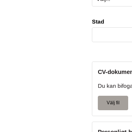
Stad
CV-dokume
Du kan bifoga f
Välj fil