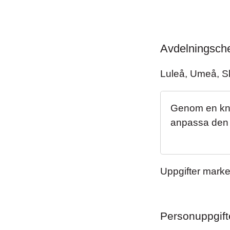
Avdelningsch
Avdelningsch
Luleå, Umeå, Sk
Genom en kna
anpassa den 
Uppgifter marker
Personuppgift