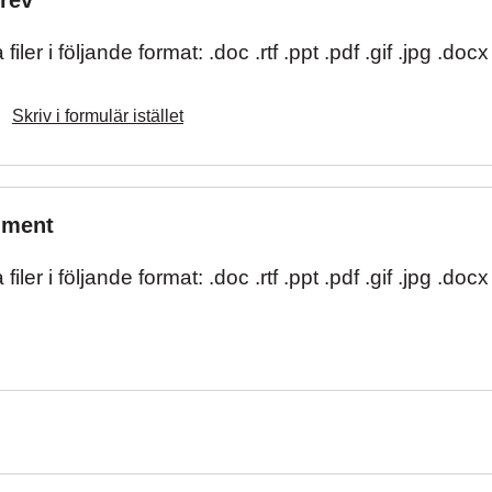
brev
iler i följande format: .doc .rtf .ppt .pdf .gif .jpg .docx
Skriv i formulär istället
ument
iler i följande format: .doc .rtf .ppt .pdf .gif .jpg .docx