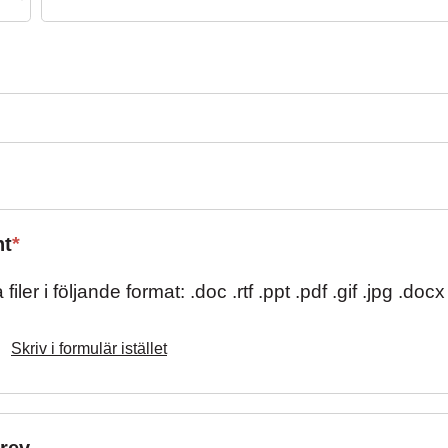
nt
*
iler i följande format: .doc .rtf .ppt .pdf .gif .jpg .docx
Skriv i formulär istället