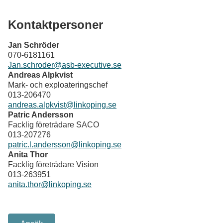
Kontaktpersoner
Jan Schröder
070-6181161
Jan.schroder@asb-executive.se
Andreas Alpkvist
Mark- och exploateringschef
013-206470
andreas.alpkvist@linkoping.se
Patric Andersson
Facklig företrädare SACO
013-207276
patric.l.andersson@linkoping.se
Anita Thor
Facklig företrädare Vision
013-263951
anita.thor@linkoping.se