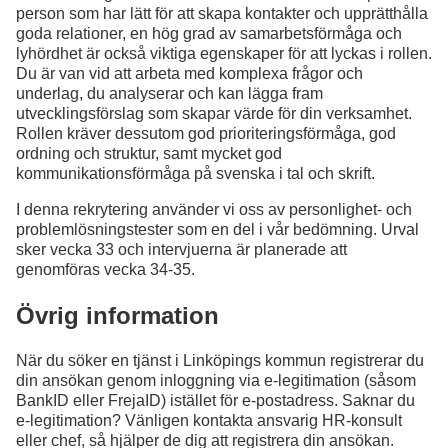
person som har lätt för att skapa kontakter och upprätthålla
goda relationer, en hög grad av samarbetsförmåga och
lyhördhet är också viktiga egenskaper för att lyckas i rollen.
Du är van vid att arbeta med komplexa frågor och
underlag, du analyserar och kan lägga fram
utvecklingsförslag som skapar värde för din verksamhet.
Rollen kräver dessutom god prioriteringsförmåga, god
ordning och struktur, samt mycket god
kommunikationsförmåga på svenska i tal och skrift.
I denna rekrytering använder vi oss av personlighet- och
problemlösningstester som en del i vår bedömning. Urval
sker vecka 33 och intervjuerna är planerade att
genomföras vecka 34-35.
Övrig information
När du söker en tjänst i Linköpings kommun registrerar du
din ansökan genom inloggning via e-legitimation (såsom
BankID eller FrejaID) istället för e-postadress. Saknar du
e-legitimation? Vänligen kontakta ansvarig HR-konsult
eller chef, så hjälper de dig att registrera din ansökan.