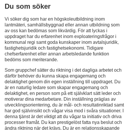
Du som söker
Vi söker dig som har en högskoleutbildning inom
lantmäteri, samhällsbyggnad eller annan utbildning som
av oss kan bedömas som likvärdig. För att lyckas i
uppdraget har du erfarenhet inom exploateringsfrågor i
kommunal regi samt goda kunskaper inom avtalsjuridik,
fastighetsjuridik och fastighetsekonomi. Tidigare
chefserfarenhet eller annan arbetsledande funktion
bedöms som meriterande.
Som gruppchef sätter du riktning i det dagliga arbetet och
därför behöver du kunna skapa engagemang och
delaktighet genom din egen inställning till uppdraget. Du
är en naturlig ledare som skapar engagemang och
delaktighet, en person som på ett självklart sätt leder och
motiverar dina medarbetare. Din inställning präglas av
utvecklingsorientering, du är mål- och resultatinriktad samt
har god självinsikt och vågar visa mod i svåra situationer. I
denna tjänst är det viktigt att du vågar ta initiativ och driva
processer framåt. Du kan prestigelöst fatta nya beslut och
ändra riktning när det krävs. Du är en relationsskapande