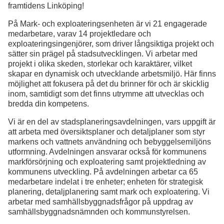
framtidens Linköping!
På Mark- och exploateringsenheten är vi 21 engagerade
medarbetare, varav 14 projektledare och
exploateringsingenjörer, som driver långsiktiga projekt och
sätter sin prägel på stadsutvecklingen. Vi arbetar med
projekt i olika skeden, storlekar och karaktärer, vilket
skapar en dynamisk och utvecklande arbetsmiljö. Här finns
möjlighet att fokusera på det du brinner för och är skicklig
inom, samtidigt som det finns utrymme att utvecklas och
bredda din kompetens.
Vi är en del av stadsplaneringsavdelningen, vars uppgift är
att arbeta med översiktsplaner och detaljplaner som styr
markens och vattnets användning och bebyggelsemiljöns
utformning. Avdelningen ansvarar också för kommunens
markförsörjning och exploatering samt projektledning av
kommunens utveckling. På avdelningen arbetar ca 65
medarbetare indelat i tre enheter; enheten för strategisk
planering, detaljplanering samt mark och exploatering. Vi
arbetar med samhällsbyggnadsfrågor på uppdrag av
samhällsbyggnadsnämnden och kommunstyrelsen.