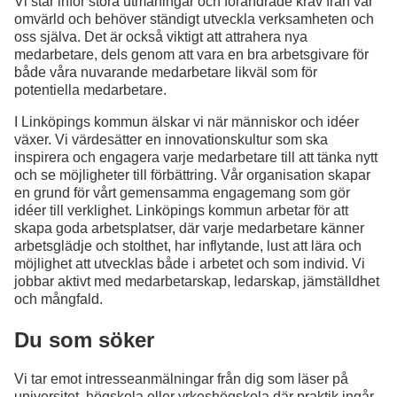
Vi står inför stora utmaningar och förändrade krav från vår
omvärld och behöver ständigt utveckla verksamheten och
oss själva. Det är också viktigt att attrahera nya
medarbetare, dels genom att vara en bra arbetsgivare för
både våra nuvarande medarbetare likväl som för
potentiella medarbetare.
I Linköpings kommun älskar vi när människor och idéer
växer. Vi värdesätter en innovationskultur som ska
inspirera och engagera varje medarbetare till att tänka nytt
och se möjligheter till förbättring. Vår organisation skapar
en grund för vårt gemensamma engagemang som gör
idéer till verklighet. Linköpings kommun arbetar för att
skapa goda arbetsplatser, där varje medarbetare känner
arbetsglädje och stolthet, har inflytande, lust att lära och
möjlighet att utvecklas både i arbetet och som individ. Vi
jobbar aktivt med medarbetarskap, ledarskap, jämställdhet
och mångfald.
Du som söker
Vi tar emot intresseanmälningar från dig som läser på
universitet, högskola eller yrkeshögskola där praktik ingår