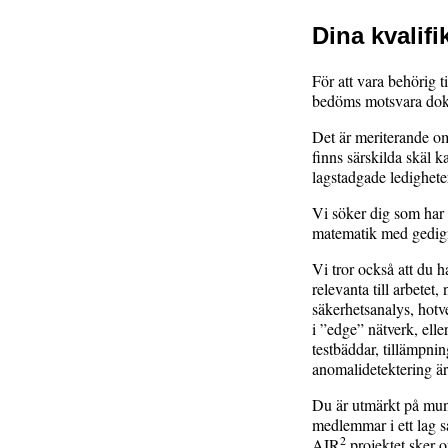
Dina kvalifi
För att vara behörig 
bedöms motsvara dokto
Det är meriterande om
finns särskilda skäl 
lagstadgade ledighete
Vi söker dig som har
matematik med gedigna
Vi tror också att du 
relevanta till arbetet
säkerhetsanalys, hotv
i ”edge” nätverk, elle
testbäddar, tillämpnin
anomalidetektering är
Du är utmärkt på munt
medlemmar i ett lag s
2
AIR
projektet sker o