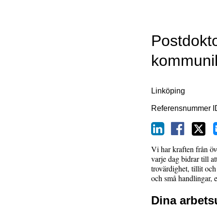
Postdokto
kommunik
Linköping
Referensnummer
I
Vi har kraften från 
varje dag bidrar till 
trovärdighet, tillit o
och små handlingar, e
Dina arbets