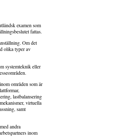
n utländsk examen som
ningsbeslutet fattas.
anställning. Om det
d olika typer av
m systemteknik eller
tresseområden.
er inom områden som är
lattformar,
ring, lastbalansering
smekanismer, virtuella
passning, samt
a med andra
arbetspartners inom