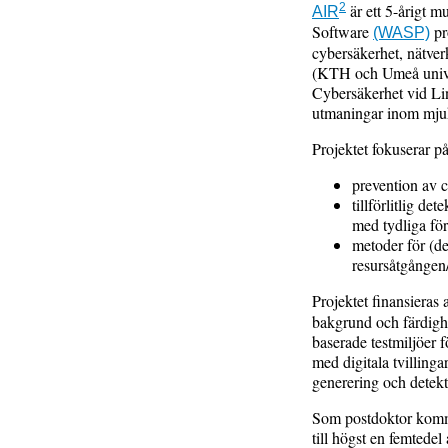
2
är ett 5-årigt m
AIR
Software
pr
(WASP)
cybersäkerhet, nätver
(KTH och Umeå univer
Cybersäkerhet vid Lin
utmaningar inom mju
Projektet fokuserar på
prevention av c
tillförlitlig d
med tydliga för
metoder för (de
resursåtgången/
Projektet finansieras 
bakgrund och färdighe
baserade testmiljöer f
med digitala tvillin
generering och detekt
Som postdoktor komme
till högst en femtedel