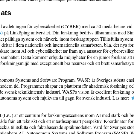
lats
d avdelningen för cybersäkerhet (CYBER) med ca 50 medarbetare vid
på Linköping universitet. Din forskning bedrivs tillsammans med Si
A)
t pålitliga system och nätverk, inom forskargruppen Tillitsfulla syste
ltar i flera nationella och internationella samarbeten, bl.a. det nya fo
kare inom AI och cybersäkerhet tar fram nya ansatser för cyber-resilien
 samhället. Detta kommer erbjuda möjligheter för en junior forskare att
 forskningsmiljö med exceptionellt bra resurser och ett brett samarbetsy
omous Systems and Software Program, WASP, är Sveriges största ensk
odern tid. Programmet skapar en plattform för akademisk forskning och
e svensk teknikintensiv industri. WASPs vision är excellent forskning
s, autonoma system och mjukvara till gagn för svensk industri. Läs mer:
h
t (LiU) är ett centrum for forskningsexcellens inom AI med stark och b
de från ett tekniskt och ett interdisciplinärt perspektiv. Koordinator fö
eckla tillitsfulla och faktabaserade språkmodeller. Värd för Sveriges stör
allenberg AI, Autonomous Systems and Software Program (WASP), W