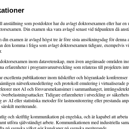
kationer
till anställning som postdoktor har du avlagt doktorsexamen eller har e
rsexamen. Din examen ska vara avlagd senast vid tidpunkten då anställ
 din examen är avlagd högst tre år före sista ansökningsdag för denna 
kan den komma i fråga som avlagt doktorsexamen tidigare, exempelvis vi
r.
 doktorsexamen inom datavetenskap, men även angränsade områden ino
 erfarenheter i programvaruutveckling som relateras till projektets in
har excellenta publikationer inom tidskrifter och högrankade konferens
, nämligen nätverksmodellering och protokoll emulering i virtualiserade p
ektorer mot AI och försvarsmekansimer i sammanhanget, intrångsdetekte
r överbelastningsattacker. Tidigare erfarenheter i utveckling av säkerhet
g av AI eller statistiska metoder för lastmonitorering eller prestanda an
 särskilt meriterande.
lig och skriftlig kommunikation på engelska, och är kapabel att arbet
amt utföra självständigt arbete. Kommunikationen med industriella sam
fta på svenska vilket gör kunskaper på svenska meriterande.