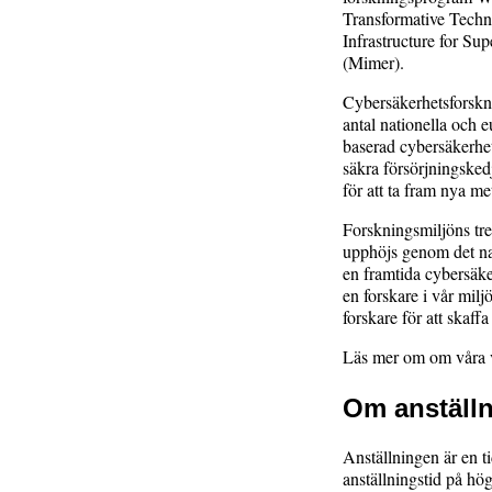
Transformative Tech
Infrastructure for S
(Mimer).
Cybersäkerhetsforsknin
antal nationella och e
baserad cybersäkerhet
säkra försörjningskedj
för att ta fram nya m
Forskningsmiljöns tre
upphöjs genom det na
en framtida cybersäke
en forskare i vår mil
forskare för att skaff
Läs mer om om våra
Om anställ
Anställningen är en t
anställningstid på hög