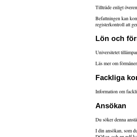
Tillträde enligt över
Befattningen kan kom
registerkontroll att g
Lön och fö
Universitetet tillämp
Läs mer om förmåner 
Fackliga ko
Information om fackl
Ansökan
Du söker denna anstä
I din ansökan, som du
DOI:ar, och en pdf ko