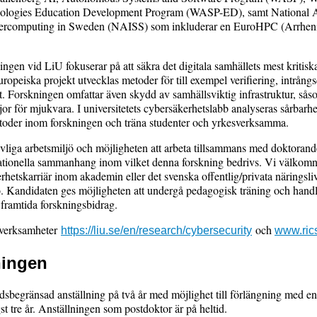
nologies Education Development Program (WASP-ED), samt National
upercomputing in Sweden (NAISS) som inkluderar en EuroHPC (Arrheni
gen vid LiU fokuserar på att säkra det digitala samhällets mest kritiska 
uropeiska projekt utvecklas metoder för till exempel verifiering, intrång
. Forskningen omfattar även skydd av samhällsviktig infrastruktur, sås
or för mjukvara. I universitetets cybersäkerhetslabb analyseras sårbarhe
etoder inom forskningen och träna studenter och yrkesverksamma.
vliga arbetsmiljö och möjligheten att arbeta tillsammans med doktoran
tionella sammanhang inom vilket denna forskning bedrivs. Vi välkomn
rhetskarriär inom akademin eller det svenska offentlig/privata näringsli
jö. Kandidaten ges möjligheten att undergå pedagogisk träning och hand
a framtida forskningsbidrag.
 verksamheter
och
https://liu.se/en/research/cybersecurity
www.ric
ningen
idsbegränsad anställning på två år med möjlighet till förlängning med 
st tre år. Anställningen som postdoktor är på heltid.