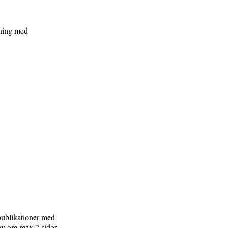
vning med
 publikationer med
rev om max 2 sidor