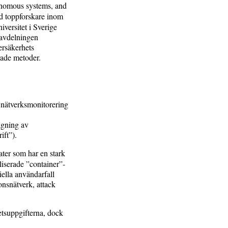
tonomous systems, and
d toppforskare inom
versitet i Sverige
 avdelningen
ersäkerhets
ade metoder.
r nätverksmonitorering
ägning av
ift”).
ter som har en stark
liserade ”container”-
iella användarfall
nsnätverk, attack
tsuppgifterna, dock