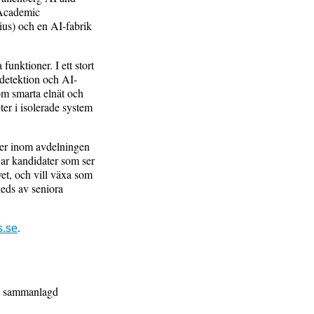
 Academic
us) och en AI-fabrik
funktioner. I ett stort
sdetektion och AI-
om smarta elnät och
ter i isolerade system
der inom avdelningen
ar kandidater som ser
vet, och vill växa som
leds av seniora
.
s.se
en sammanlagd