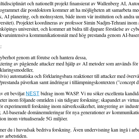
ultidisciplinärt och nationellt projekt finansierat av Wallenberg AI, Au
ogrammet där postdoktorn kommer att ha möjligheten att samarbeta me
k, AI planering, och molnsystem, både inom vår institution och andra uni
sitet). Projektet koordineras av professor Simin Nadjm-Tehrani inom
köpings universitet, och kommer att bidra till djupare förståelse av cyb
kvaruintensiva kommunikationsnät med hög prestanda genom AI-baser
:
yberhot genom att förutse och hantera dessa,
etektering av pågående attacker med hjälp av AI metoder som används fö
klaringsmodeller,
lvis) automatiska och förklaringsbara reaktioner till attacker med överv
prestanda påverkan samt ändringar i tillämpningskontexten (”concept dr
av ett beviljat
bidrag inom WASP. Vi nu söker excellenta kandida
NEST
ter inom följande områden i sin tidigare forskning; skapandet av virtua
ör experimentell forskning inom nätverkssäkerhet, integrering av industr
gar, AI-baserade domänemuleringar för nya generationer av kommunikatio
ion inom virtualiserade 5G miljöer.
r du i huvudsak bedriva forskning. Även undervisning kan ingå i arbe
 av arbetstiden.