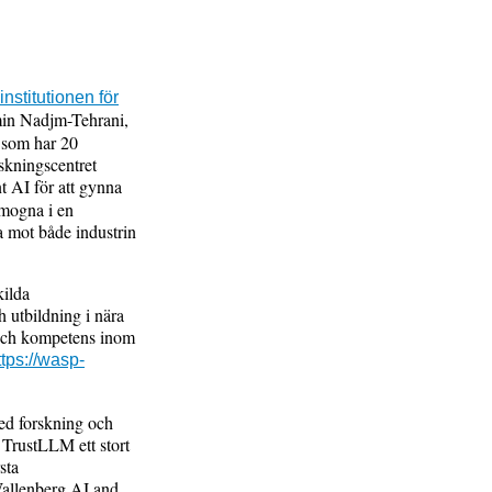
institutionen för
min Nadjm-Tehrani,
m som har 20
rskningscentret
t AI för att gynna
 mogna i en
ta mot både industrin
ilda
 utbildning i nära
 och kompetens inom
ttps://wasp-
red forskning och
r TrustLLM ett stort
sta
allenberg AI and