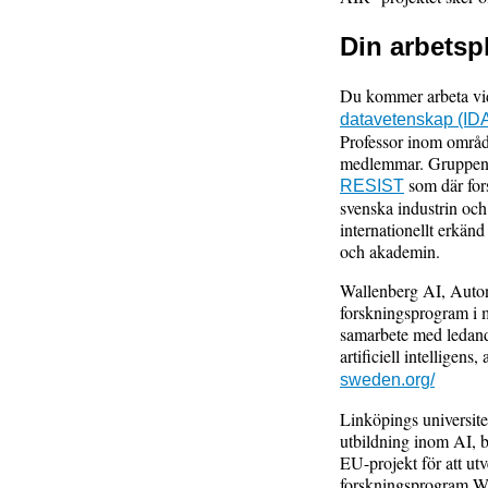
Din arbetsp
Du kommer arbeta vi
datavetenskap (ID
Professor inom område
medlemmar. Gruppen de
som där fors
RESIST
svenska industrin och
internationellt erkänd
och akademin.
Wallenberg AI, Auton
forskningsprogram i m
samarbete med ledand
artificiell intelligen
sweden.org/
Linköpings universite
utbildning inom AI, bå
EU-projekt för att utv
forskningsprogram W