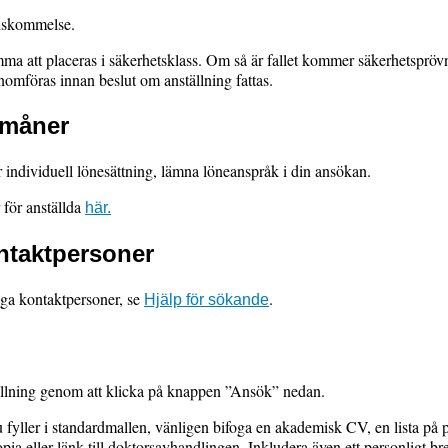
enskommelse.
ma att placeras i säkerhetsklass. Om så är fallet kommer säkerhetsprö
enomföras innan beslut om anställning fattas.
rmåner
ar individuell lönesättning, lämna löneanspråk i din ansökan.
för anställda
här.
ntaktpersoner
iga kontaktpersoner, se
.
Hjälp för sökande
llning genom att klicka på knappen ”Ansök” nedan.
 fyller i standardmallen, vänligen bifoga en akademisk CV, en lista på
pia eller länk till doktorsavhandlingen. Inkludera även ett personligt b