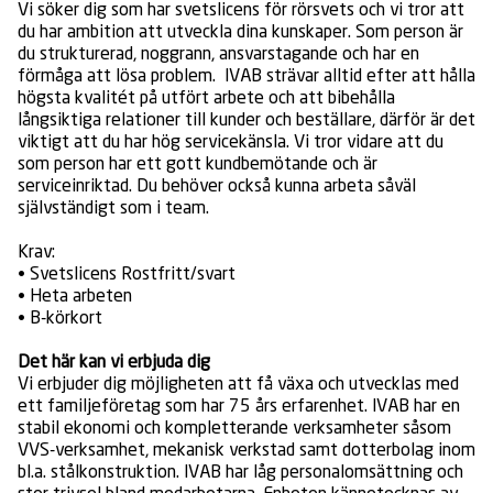
Vi söker dig som har svetslicens för rörsvets och vi tror att
du har ambition att utveckla dina kunskaper. Som person är
du strukturerad, noggrann, ansvarstagande och har en
förmåga att lösa problem. IVAB strävar alltid efter att hålla
högsta kvalitét på utfört arbete och att bibehålla
långsiktiga relationer till kunder och beställare, därför är det
viktigt att du har hög servicekänsla. Vi tror vidare att du
som person har ett gott kundbemötande och är
serviceinriktad. Du behöver också kunna arbeta såväl
självständigt som i team.
Krav:
• Svetslicens Rostfritt/svart
• Heta arbeten
• B-körkort
Det här kan vi erbjuda dig
Vi erbjuder dig möjligheten att få växa och utvecklas med
ett familjeföretag som har 75 års erfarenhet. IVAB har en
stabil ekonomi och kompletterande verksamheter såsom
VVS-verksamhet, mekanisk verkstad samt dotterbolag inom
bl.a. stålkonstruktion. IVAB har låg personalomsättning och