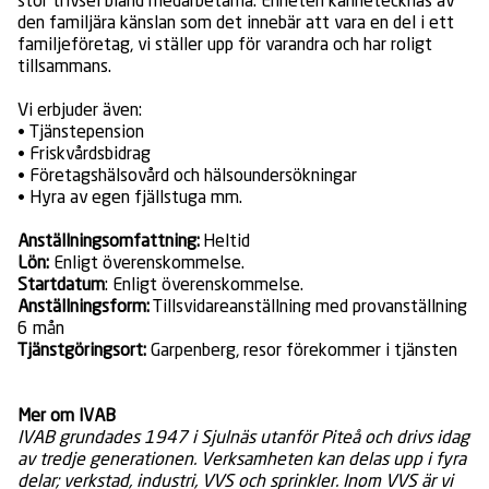
stor trivsel bland medarbetarna. Enheten kännetecknas av
den familjära känslan som det innebär att vara en del i ett
familjeföretag, vi ställer upp för varandra och har roligt
tillsammans.
Vi erbjuder även:
• Tjänstepension
• Friskvårdsbidrag
• Företagshälsovård och hälsoundersökningar
• Hyra av egen fjällstuga mm.
Anställningsomfattning:
Heltid
Lön:
Enligt överenskommelse.
Startdatum
: Enligt överenskommelse.
Anställningsform:
Tillsvidareanställning med provanställning
6 mån
Tjänstgöringsort:
Garpenberg, resor förekommer i tjänsten
Mer om IVAB
IVAB grundades 1947 i Sjulnäs utanför Piteå och drivs idag
av tredje generationen. Verksamheten kan delas upp i fyra
delar; verkstad, industri, VVS och sprinkler. Inom VVS är vi