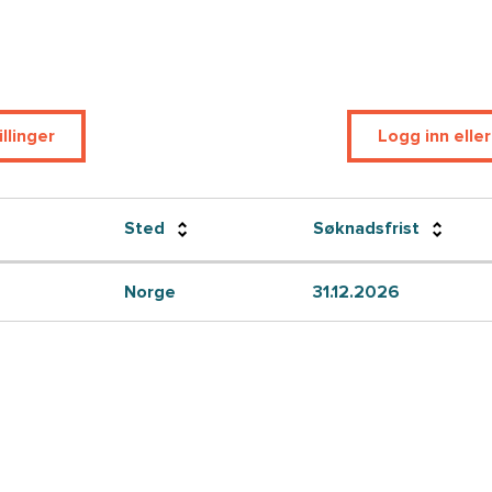
llinger
Logg inn elle
Sted
Søknadsfrist
Norge
31.12.2026