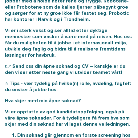
jobber med å holde nøter rene og trygge. Robotene-
eller Probotene som de kalles fjerner påbegynt groe
og sørger for at ny groe ikke får festet seg. Probotic
har kontorer i Narvik og i Trondheim.
Vi er i sterk vekst og ser alltid etter dyktige
mennesker som ønsker å være med på reisen. Hos oss
får du muligheten til å jobbe i et internasjonalt miljø,
utvikle deg faglig og bidra til å realisere fremtidens
løsninger for havbruk.
👉 Send oss din åpne søknad og CV – kanskje er du
den vi ser etter neste gang vi utvider teamet vårt!
⭐️ Tips - vær tydelig på hvilke(n) rolle, avdeling, fagfelt
du ønsker å jobbe hos.
Hva skjer med min åpne søknad?
Vi er opptatte av god kandidatoppfølging, også på
våre åpne søknader. For å tydeligere få frem hva som
skjer med din søknad har vi laget denne veiledningen.
Din søknad går gjennom en første screening hos