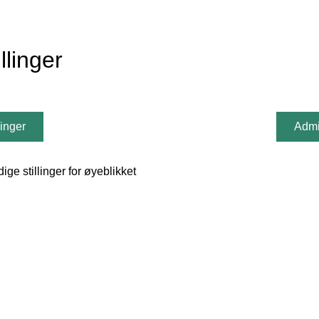
llinger
linger
Admin
ige stillinger for øyeblikket