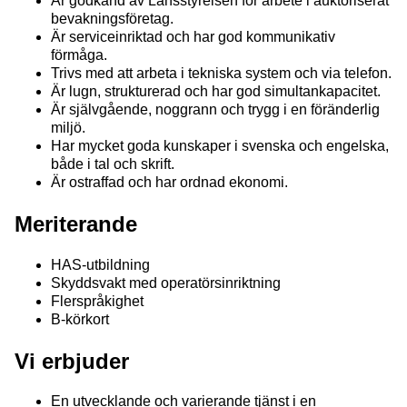
Är godkänd av Länsstyrelsen för arbete i auktoriserat
bevakningsföretag.
Är serviceinriktad och har god kommunikativ
förmåga.
Trivs med att arbeta i tekniska system och via telefon.
Är lugn, strukturerad och har god simultankapacitet.
Är självgående, noggrann och trygg i en föränderlig
miljö.
Har mycket goda kunskaper i svenska och engelska,
både i tal och skrift.
Är ostraffad och har ordnad ekonomi.
Meriterande
HAS-utbildning
Skyddsvakt med operatörsinriktning
Flerspråkighet
B-körkort
Vi erbjuder
En utvecklande och varierande tjänst i en