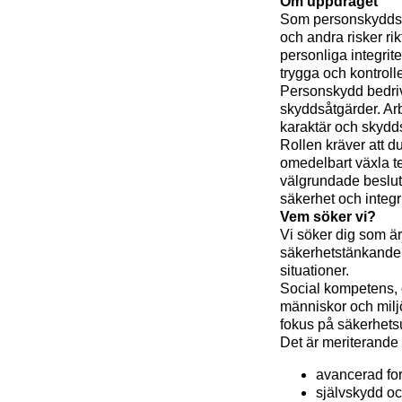
Om uppdraget
Som personskyddsop
och andra risker r
personliga integri
trygga och kontroll
Personskydd bedriv
skyddsåtgärder. Arb
karaktär och skyd
Rollen kräver att 
omedelbart växla t
välgrundade beslut
säkerhet och integri
Vem söker vi?
Vi söker dig som är
säkerhetstänkande 
situationer.
Social kompetens,
människor och miljö
fokus på säkerhets
Det är meriterande 
avancerad fo
självskydd oc