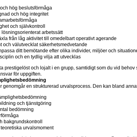
och hög beslutsförmåga
nad och hög integritet
samarbetsförmåga
ghet och självkontroll
ch lösningsorienterat arbetssätt
xla från låg aktivitet till omedelbart operativt agerande
nt och välutvecklat säkerhetsmedvetande
passa ditt bemötande efter olika individer, miljöer och situation
isciplin och en tydlig vilja att utvecklas
 prestigelöst och lojalt i en grupp, samtidigt som du vid behov 
ansvar för uppgiften.
mplighetsbedömning
r genomgår en strukturerad urvalsprocess. Den kan bland annat
 lämplighetsbedömning
bildning och tjänstgöring
ental bedömning
örförmåga
h bakgrundskontroll
 teoretiska urvalsmoment