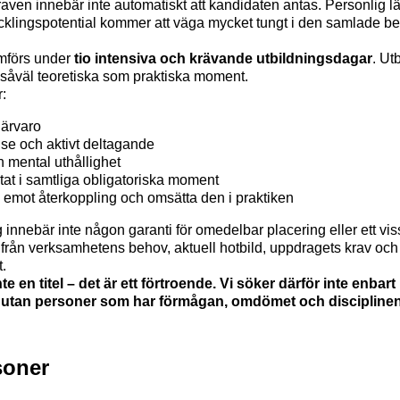
raven innebär inte automatiskt att kandidaten antas. Personlig
vecklingspotential kommer att väga mycket tungt i den samlade 
mförs under
tio intensiva och krävande utbildningsdagar
. Ut
 såväl teoretiska som praktiska moment.
:
närvaro
else och aktivt deltagande
h mental uthållighet
tat i samtliga obligatoriska moment
a emot återkoppling och omsätta den i praktiken
innebär inte någon garanti för omedelbar placering eller ett vis
från verksamhetens behov, aktuell hotbild, uppdragets krav oc
.
e en titel – det är ett förtroende. Vi söker därför inte enba
t, utan personer som har förmågan, omdömet och disciplinen a
soner