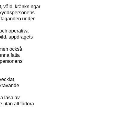
, våld, kränkningar
 skyddspersonens
 åtaganden under
och operativa
bild, uppdragets
 men också
unna fatta
dspersonens
vecklat
 krävande
a läsa av
 utan att förlora