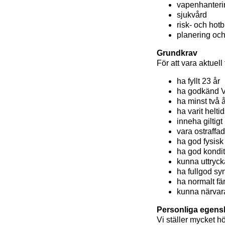
vapenhanteri
sjukvård
risk- och ho
planering oc
Grundkrav
För att vara aktuell
ha fyllt 23 år
ha godkänd V
ha minst två 
ha varit helti
inneha giltig
vara ostraffa
ha god fysis
ha god kondit
kunna uttryck
ha fullgod sy
ha normalt f
kunna närvar
Personliga egens
Vi ställer mycket h