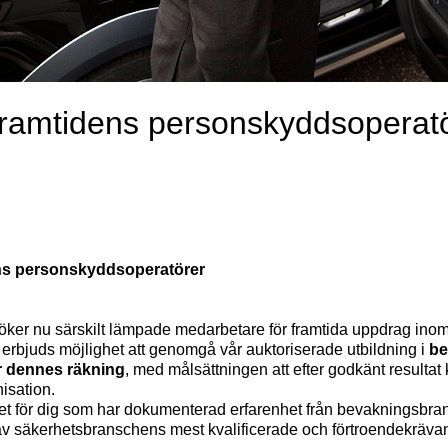
framtidens personskyddsoperat
ens personskyddsoperatörer
öker nu särskilt lämpade medarbetare för framtida uppdrag ino
erbjuds möjlighet att genomgå vår auktoriserade utbildning i
be
r dennes räkning
, med målsättningen att efter godkänt resultat
isation.
et för dig som har dokumenterad erfarenhet från bevakningsbran
av säkerhetsbranschens mest kvalificerade och förtroendekrävan