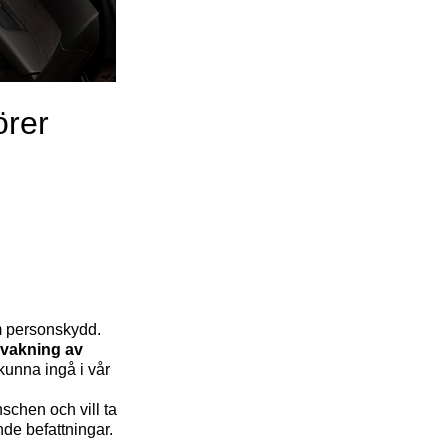
örer
m personskydd.
vakning av
 kunna ingå i vår
schen och vill ta
de befattningar.