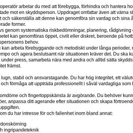
eratör arbetar du med att förebygga, förhindra och hantera hot
iktade mot en skyddsperson. Uppdraget omfattar även att värna
tet och säkerställa att denne kan genomföra sin vardag och sina
erade former.
s genom systematiska riskbedömningar, planering, rådgivning 
etet kan genomföras öppet, civilt eller diskret, beroende på hot
dspersonens behov.
du kan arbeta förebyggande och metodiskt under långa perioder,
empo och agera beslutsamt när situationen kräver det. Du ska k
 under press, samarbeta nära med andra och alltid sätta skyd
tet främst.
 lugn, stabil och ansvarstagande. Du har hög integritet, ett välut
och förmåga att uppträda professionellt i såväl vardagliga som
 omdöme och fingertoppskänsla är avgörande. Du behöver kunn
er, anpassa ditt agerande efter situationen och skapa förtroende
uppgiften.
om du har intresse för och fallenhet inom bland annat:
rdonskörning
h ingripandeteknik