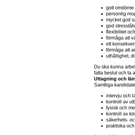
gott omdöme 
personlig mog
mycket god 
god stresståli
flexibilitet o
förmåga att vä
ett konsekve
förmåga att an
uthållighet, d
Du ska kunna arbeta
fatta beslut och ta 
Uttagning och lä
Samtliga kandidate
intervju och
kontroll av ut
fysisk och m
kontroll av k
säkerhets- oc
praktiska och