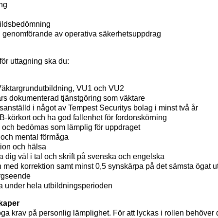
ng
tbildsbedömning
h genomförande av operativa säkerhetsuppdrag
 för uttagning ska du:
äktargrundutbildning, VU1 och VU2
års dokumenterad tjänstgöring som väktare
dsanställd i något av Tempest Securitys bolag i minst två år
t B-körkort och ha god fallenhet för fordonskörning
d och bedömas som lämplig för uppdraget
k och mental förmåga
ion och hälsa
a dig väl i tal och skrift på svenska och engelska
n med korrektion samt minst 0,5 synskärpa på det sämsta ögat u
ärgseende
a under hela utbildningsperioden
kaper
öga krav på personlig lämplighet. För att lyckas i rollen behöver 