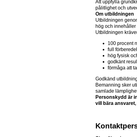
Att uppfylla grundk
pålitlighet och ut
Om utbildningen
Utbildningen geno
hög och innehåller
Utbildningen kräver
100 procent 
full förbered
hög fysisk oc
godkänt resul
förmåga att t
Godkänd utbildning 
Bemanning sker uti
samlade lämplighet
Personskydd är int
vill bära ansvare
Kontaktper