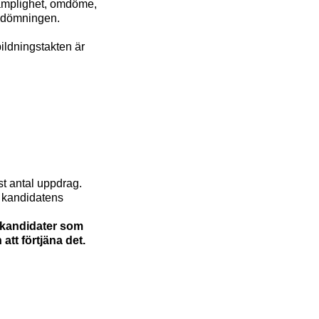
 lämplighet, omdöme,
bedömningen.
bildningstakten är
st antal uppdrag.
h kandidatens
rt kandidater som
tt förtjäna det.