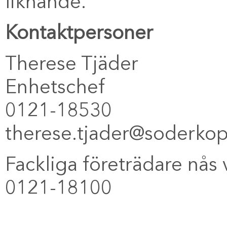
liknande.
Kontaktpersoner
Therese Tjäder
Enhetschef
0121-18530
therese.tjader@soderkop
Fackliga företrädare nås 
0121-18100