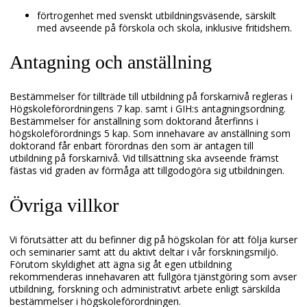
förtrogenhet med svenskt utbildningsväsende, särskilt
med avseende på förskola och skola, inklusive fritidshem.
Antagning och anställning
Bestämmelser för tillträde till utbildning på forskarnivå regleras i
Högskoleförordningens 7 kap. samt i GIH:s antagningsordning.
Bestämmelser för anställning som doktorand återfinns i
högskoleförordnings 5 kap. Som innehavare av anställning som
doktorand får enbart förordnas den som är antagen till
utbildning på forskarnivå. Vid tillsättning ska avseende främst
fästas vid graden av förmåga att tillgodogöra sig utbildningen.
Övriga villkor
Vi förutsätter att du befinner dig på högskolan för att följa kurser
och seminarier samt att du aktivt deltar i vår forskningsmiljö.
Förutom skyldighet att ägna sig åt egen utbildning
rekommenderas innehavaren att fullgöra tjänstgöring som avser
utbildning, forskning och administrativt arbete enligt särskilda
bestämmelser i högskoleförordningen.