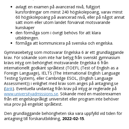
avlagt en examen på avancerad nivå, fullgjort
kursfordringar om minst 240 högskolepoäng, varav minst
60 högskolepoäng på avancerad nivå, eller på något annat
sätt inom eller utom landet förvärvat motsvarande
kunskaper
den förmåga som i övrigt behövs för att klara
utbildningen.
förmåga att kommunicera på svenska och engelska.
Gymnasiebetyg som motsvarar Engelska 6 är ett grundläggande
krav. För sökande som inte har betyg från svenskt gymnasium
krävs intyg om behörighet motsvarande Engelska 6 från
internationellt godkänt språktest (TOEFL (Test of English as a
Foreign Language), IELTS (The International English Language
Testing System), eller Cambridge ESOL, (English Language
Assessment)) i enlighet med krav som anges på antagning.se
(
länk
). Eventuella undantag från krav på intyg är reglerade på
www.universityadmissions.se
. Sökande med en masterexamen
från ett engelskspråkigt universitet eller program inte behöver
visa prov på engelskt språktest.
Den grundläggande behörigheten ska vara uppfylld vid tiden för
antagning till forskarutbildning,
2022-02-15
.