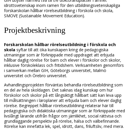
GIH utlyser härmed två till tre doktorandplatser i ämnet
idrottsvetenskap inom ramen för den utbildningsvetenskapliga
forskarskolan hållbar rörelseutbildning i förskola och skola,
SMOVE (Sustainable Movement Education).
Projektbeskrivning
F
orskarskolan hållbar rörelseutbildning i förskola och
skola
syftar till att öka kunskapen kring de pedagogiska
utmaningar som är förknippade med uppdraget att erbjuda
hållbar daglig rörelse för barn och elever i förskolor och skolor,
inklusive förskoleklass och fritidshem. Verksamheten genomförs
i samverkan mellan GIH, Göteborgs universitet, Malmö
universitet och Örebro universitet.
Avhandlingsprojekten förväntas behandla rörelseutbildning som
en del av hela skoldagen. Det saknas idag kunskap om hur
förskolor och skolor på ett långsiktigt hållbart sätt kan leva upp
till målsättningen i läroplaner att erbjuda barn och elever daglig
rörelse. Begreppet hållbar rörelseutbildning relaterar här till
pedagogiska och didaktiska utmaningar som är förknippade med
livslångt lärande utifrån frågor om jämlikhet, social rättvisa och
grundläggande perspektiv på rörelse, hälsa och välbefinnande.
Rörelse kan innefatta lek, spel, idrott, dans, friluftsliv, med mera.