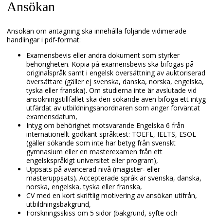
Ansökan
Ansökan om antagning ska innehålla följande vidimerade
handlingar i pdf-format:
Examensbevis eller andra dokument som styrker
behörigheten. Kopia på examensbevis ska bifogas på
originalspråk samt i engelsk översättning av auktoriserad
översättare (gäller ej svenska, danska, norska, engelska,
tyska eller franska). Om studierna inte är avslutade vid
ansökningstillfället ska den sökande även bifoga ett intyg
utfärdat av utbildningsanordnaren som anger förväntat
examensdatum,
Intyg om behörighet motsvarande Engelska 6 från
internationellt godkänt språktest: TOEFL, IELTS, ESOL
(gäller sökande som inte har betyg från svenskt
gymnasium eller en masterexamen från ett
engelskspråkigt universitet eller program),
Uppsats på avancerad nivå (magister- eller
masteruppsats). Accepterade språk är svenska, danska,
norska, engelska, tyska eller franska,
CV med en kort skriftlig motivering av ansökan utifrån,
utbildningsbakgrund,
Forskningsskiss om 5 sidor (bakgrund, syfte och