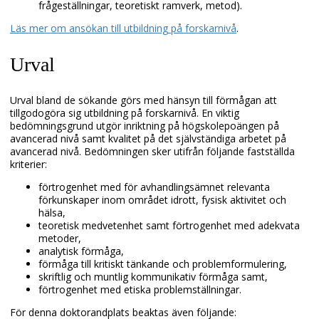
frågeställningar, teoretiskt ramverk, metod).
Läs mer om ansökan till utbildning
på forskarnivå
.
Urval
Urval bland de sökande görs med hänsyn till förmågan att
tillgodogöra sig utbildning på forskarnivå. En viktig
bedömningsgrund utgör inriktning på högskolepoängen på
avancerad nivå samt kvalitet på det självständiga arbetet på
avancerad nivå. Bedömningen sker utifrån följande fastställda
kriterier:
förtrogenhet med för avhandlingsämnet relevanta
förkunskaper inom området idrott, fysisk aktivitet och
hälsa,
teoretisk medvetenhet samt förtrogenhet med adekvata
metoder,
analytisk förmåga,
förmåga till kritiskt tänkande och problemformulering,
skriftlig och muntlig kommunikativ förmåga samt,
förtrogenhet med etiska problemställningar.
För denna doktorandplats beaktas även följande: