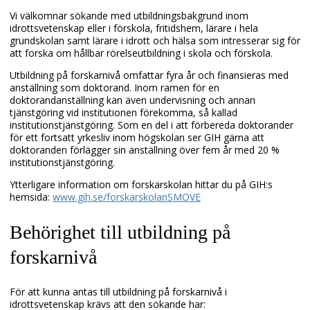
Vi välkomnar sökande med utbildningsbakgrund inom
idrottsvetenskap eller i förskola, fritidshem, lärare i hela
grundskolan samt lärare i idrott och hälsa som intresserar sig för
att forska om hållbar rörelseutbildning i skola och förskola.
Utbildning på forskarnivå omfattar fyra år och finansieras med
anställning som doktorand. Inom ramen för en
doktorandanställning kan även undervisning och annan
tjänstgöring vid institutionen förekomma, så kallad
institutionstjänstgöring. Som en del i att förbereda doktorander
för ett fortsatt yrkesliv inom högskolan ser GIH gärna att
doktoranden förlägger sin anställning över fem år med 20 %
institutionstjänstgöring.
Ytterligare information om forskarskolan hittar du på GIH:s
hemsida:
www.gih.se/forskarskolanSMOVE
Behörighet till utbildning på
forskarnivå
För att kunna antas till utbildning på forskarnivå i
idrottsvetenskap krävs att den sökande har: