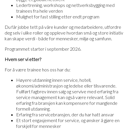
Ledertrening, workshops og nettverksbygging med
trainees fra hele verden
Mulighet for fast stilling etter endt program
Du får jobbe tett på våre kunder og medarbeidere, utfordre
deg selv i ulike roller og oppleve hvordan små og store initiativ
kan skape verdi - både for mennesker, miljø og samfunn.
Programmet starter i september 2026.
Hvem ser vi etter?
For å være trainee hos oss har du:
Høyere utdanning innen service, hotell,
økonomi/administrasjon og ledelse eller tilsvarende.
Fullført fagbrev innen salg og servive med erfaring fra
service management kan også være relevant. Solid
erfaring fra bransjen kan kompensere for manglende
formell utdanning.
Erfaring fra servicebransjen, der du har hatt ansvar
Et stort engasjement for service, og ønsker å gjøre en
forskjell for mennesker