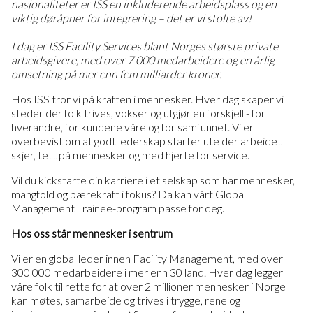
nasjonaliteter er ISS en inkluderende arbeidsplass og en
viktig døråpner for integrering – det er vi stolte av!
I dag er ISS Facility Services blant Norges største private
arbeidsgivere, med over 7 000 medarbeidere og en årlig
omsetning på mer enn fem milliarder kroner.
Hos ISS tror vi på kraften i mennesker. Hver dag skaper vi
steder der folk trives, vokser og utgjør en forskjell - for
hverandre, for kundene våre og for samfunnet. Vi er
overbevist om at godt lederskap starter ute der arbeidet
skjer, tett på mennesker og med hjerte for service.
Vil du kickstarte din karriere i et selskap som har mennesker,
mangfold og bærekraft i fokus? Da kan vårt Global
Management Trainee-program passe for deg.
Hos oss står mennesker i sentrum
Vi er en global leder innen Facility Management, med over
300 000 medarbeidere i mer enn 30 land. Hver dag legger
våre folk til rette for at over 2 millioner mennesker i Norge
kan møtes, samarbeide og trives i trygge, rene og