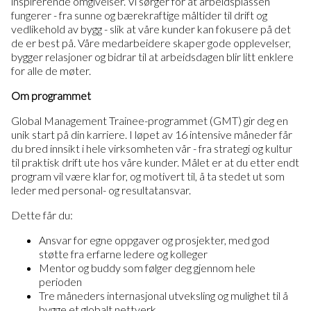
inspirerende omgivelser. Vi sørger for at arbeidsplassen
fungerer - fra sunne og bærekraftige måltider til drift og
vedlikehold av bygg - slik at våre kunder kan fokusere på det
de er best på. Våre medarbeidere skaper gode opplevelser,
bygger relasjoner og bidrar til at arbeidsdagen blir litt enklere
for alle de møter.
Om programmet
Global Management Trainee-programmet (GMT) gir deg en
unik start på din karriere. I løpet av 16 intensive måneder får
du bred innsikt i hele virksomheten vår - fra strategi og kultur
til praktisk drift ute hos våre kunder. Målet er at du etter endt
program vil være klar for, og motivert til, å ta stedet ut som
leder med personal- og resultatansvar.
Dette får du:
Ansvar for egne oppgaver og prosjekter, med god
støtte fra erfarne ledere og kolleger
Mentor og buddy som følger deg gjennom hele
perioden
Tre måneders internasjonal utveksling og mulighet til å
bygge et globalt nettverk