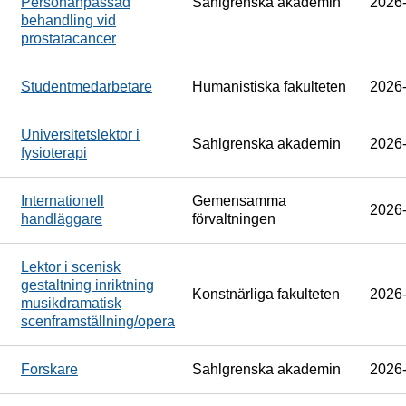
Personanpassad
Sahlgrenska akademin
2026
behandling vid
prostatacancer
Studentmedarbetare
Humanistiska fakulteten
2026
Universitetslektor i
Sahlgrenska akademin
2026
fysioterapi
Internationell
Gemensamma
2026
handläggare
förvaltningen
Lektor i scenisk
gestaltning inriktning
Konstnärliga fakulteten
2026
musikdramatisk
scenframställning/opera
Forskare
Sahlgrenska akademin
2026