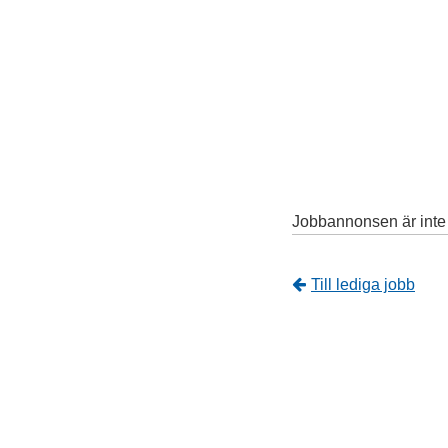
Jobbannonsen är inte l
Tillbaka
Till lediga jobb