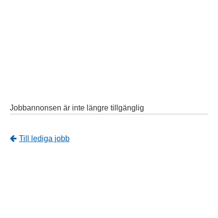
Jobbannonsen är inte längre tillgänglig
Tillbaka
Till lediga jobb