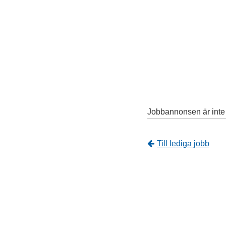
Jobbannonsen är inte l
Tillbaka
Till lediga jobb