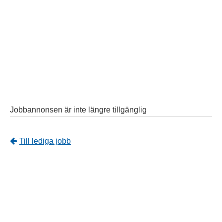
Jobbannonsen är inte längre tillgänglig
Tillbaka
Till lediga jobb