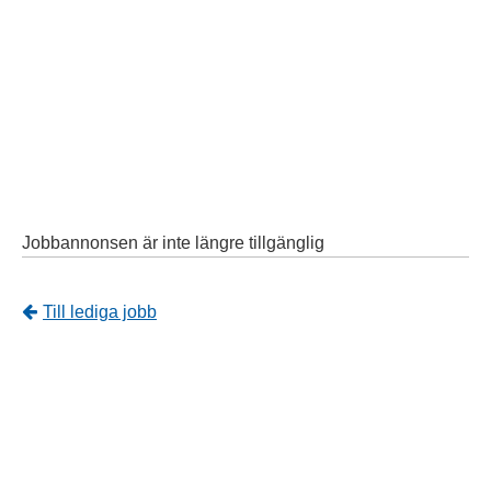
Jobbannonsen är inte längre tillgänglig
Tillbaka
Till lediga jobb