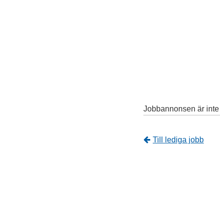
Jobbannonsen är inte l
Tillbaka
Till lediga jobb