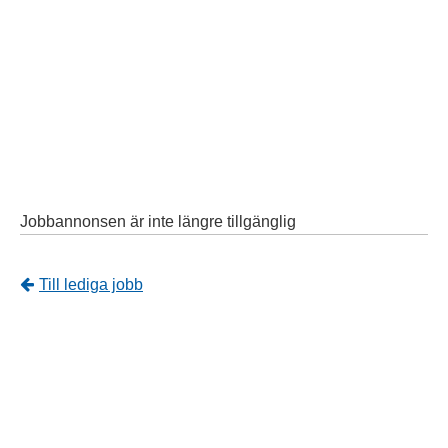
Jobbannonsen är inte längre tillgänglig
Tillbaka
Till lediga jobb