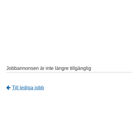
Jobbannonsen är inte längre tillgänglig
Tillbaka
Till lediga jobb