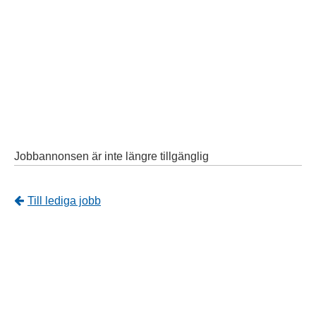
Jobbannonsen är inte längre tillgänglig
Tillbaka
Till lediga jobb