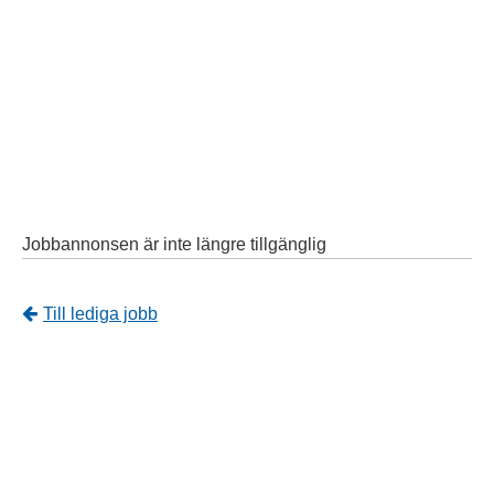
Jobbannonsen är inte längre tillgänglig
Tillbaka
Till lediga jobb