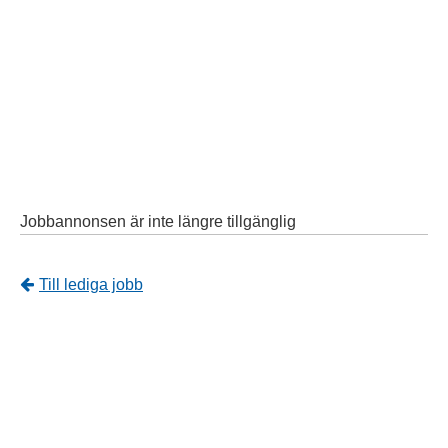
Jobbannonsen är inte längre tillgänglig
Tillbaka
Till lediga jobb