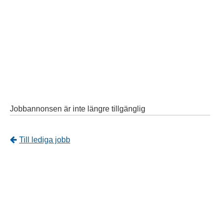
Jobbannonsen är inte längre tillgänglig
Tillbaka
Till lediga jobb