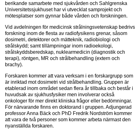
berikande samarbete med sjukvården och Sahlgrenska
Universitetssjukhuset har vi utvecklat samprojekt och
mötesplatser som gynnar både vården och forskningen.
Vid avdelningen för medicinsk strålningsvetenskap bedrivs
forskning inom de flesta av radiofysikens grenar, såsom
dosimetri, detektorer och mätteknik, radiobiologi och
strålskydd; samt tillämpningar inom radioekologi,
strålskyddsberedskap, nuklearmedicin (diagnostik och
terapi), röntgen, MR och strålbehandling (extern och
brachy).
Forskaren kommer att vara verksam i en forskargrupp som
är inriktad mot dosimetri vid strålbehandling. Gruppen är
etablerad inom området sedan flera år tillbaka och består i
huvudsak av sjukhusfysiker men involverar också
onkologer för mer direkt kliniska frågor eller bedömningar.
För närvarande finns en doktorand i gruppen. Adjungerad
professor Anna Bäck och PhD Fredrik Nordström kommer
att vara de två personer som kommer arbeta närmast den
nyanställda forskaren.