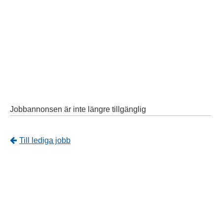
Jobbannonsen är inte längre tillgänglig
Tillbaka
Till lediga jobb