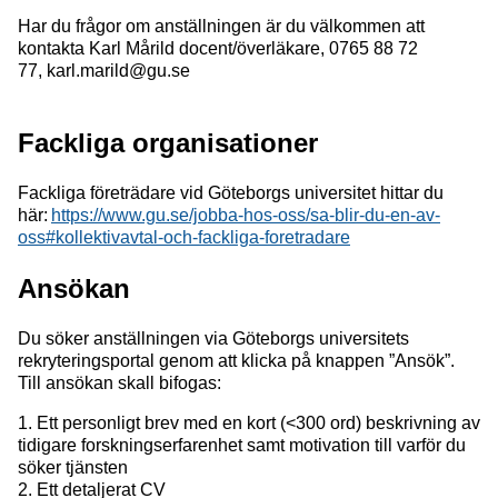
Har du frågor om anställningen är du välkommen att
kontakta Karl Mårild docent/överläkare, 0765 88 72
77, karl.marild@gu.se
Fackliga organisationer
Fackliga företrädare vid Göteborgs universitet hittar du
här:
https://www.gu.se/jobba-hos-oss/sa-blir-du-en-av-
oss#kollektivavtal-och-fackliga-foretradare
Ansökan
Du söker anställningen via Göteborgs universitets
rekryteringsportal genom att klicka på knappen ”Ansök”.
Till ansökan skall bifogas:
1. Ett personligt brev med en kort (<300 ord) beskrivning av
tidigare forskningserfarenhet samt motivation till varför du
söker tjänsten
2. Ett detaljerat CV