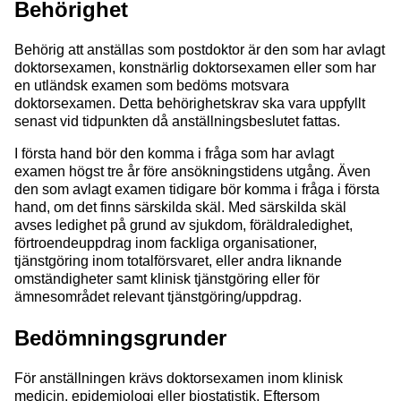
Behörighet
Behörig att anställas som postdoktor är den som har avlagt
doktorsexamen, konstnärlig doktorsexamen eller som har
en utländsk examen som bedöms motsvara
doktorsexamen. Detta behörighetskrav ska vara uppfyllt
senast vid tidpunkten då anställningsbeslutet fattas.
I första hand bör den komma i fråga som har avlagt
examen högst tre år före ansökningstidens utgång. Även
den som avlagt examen tidigare bör komma i fråga i första
hand, om det finns särskilda skäl. Med särskilda skäl
avses ledighet på grund av sjukdom, föräldraledighet,
förtroendeuppdrag inom fackliga organisationer,
tjänstgöring inom totalförsvaret, eller andra liknande
omständigheter samt klinisk tjänstgöring eller för
ämnesområdet relevant tjänstgöring/uppdrag.
Bedömningsgrunder
För anställningen krävs doktorsexamen inom klinisk
medicin, epidemiologi eller biostatistik. Eftersom