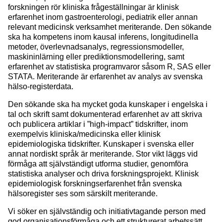
forskningen rör kliniska frågeställningar är klinisk
erfarenhet inom gastroenterologi, pediatrik eller annan
relevant medicinsk verksamhet meriterande. Den sökande
ska ha kompetens inom kausal inferens, longitudinella
metoder, överlevnadsanalys, regressionsmodeller,
maskininlärning eller prediktionsmodellering, samt
erfarenhet av statistiska programvaror såsom R, SAS eller
STATA. Meriterande är erfarenhet av analys av svenska
hälso-registerdata.
Den sökande ska ha mycket goda kunskaper i engelska i
tal och skrift samt dokumenterad erfarenhet av att skriva
och publicera artiklar i ”high-impact” tidskrifter, inom
exempelvis kliniska/medicinska eller klinisk
epidemiologiska tidskrifter. Kunskaper i svenska eller
annat nordiskt språk är meriterande. Stor vikt läggs vid
förmåga att självständigt utforma studier, genomföra
statistiska analyser och driva forskningsprojekt. Klinisk
epidemiologisk forskningserfarenhet från svenska
hälsoregister ses som särskilt meriterande.
Vi söker en självständig och initiativtagande person med
god organisationsförmåga och ett strukturerat arbetssätt.