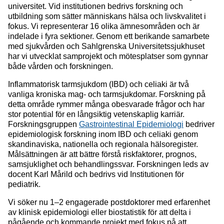
universitet. Vid institutionen bedrivs forskning och
utbildning som sätter människans hälsa och livskvalitet i
fokus. Vi representerar 16 olika ämnesområden och är
indelade i fyra sektioner. Genom ett berikande samarbete
med sjukvården och Sahlgrenska Universitetssjukhuset
har vi utvecklat samprojekt och mötesplatser som gynnar
både vården och forskningen.
Inflammatorisk tarmsjukdom (IBD) och celiaki är två
vanliga kroniska mag- och tarmsjukdomar. Forskning på
detta område rymmer många obesvarade frågor och har
stor potential för en långsiktig vetenskaplig karriär.
Forskningsgruppen
Gastrointestinal Epidemiologi
bedriver
epidemiologisk forskning inom IBD och celiaki genom
skandinaviska, nationella och regionala hälsoregister.
Målsättningen är att bättre förstå riskfaktorer, prognos,
samsjuklighet och behandlingssvar. Forskningen leds av
docent Karl Mårild och bedrivs vid Institutionen för
pediatrik.
Vi söker nu 1–2 engagerade postdoktorer med erfarenhet
av klinisk epidemiologi eller biostatistik för att delta i
pågående och kommande projekt med fokus på att