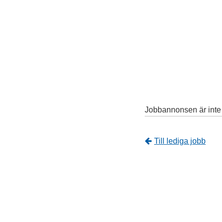
Jobbannonsen är inte l
Tillbaka
Till lediga jobb