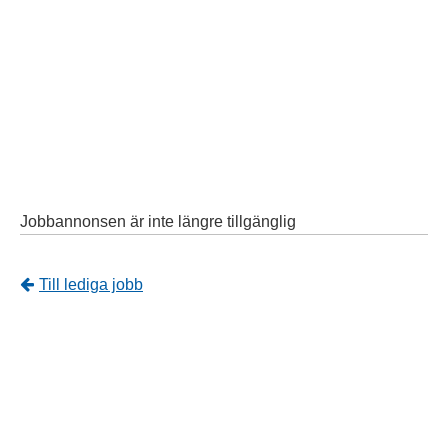
Jobbannonsen är inte längre tillgänglig
Tillbaka
Till lediga jobb