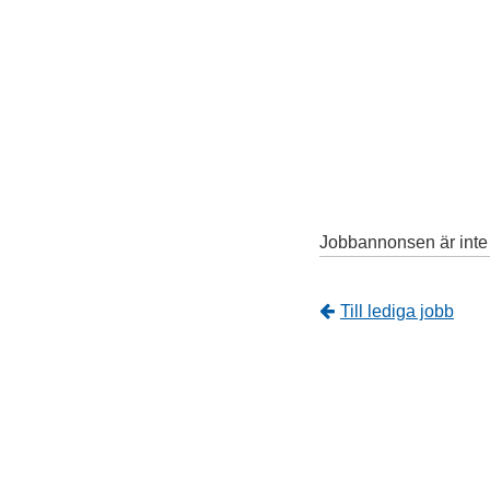
Jobbannonsen är inte l
Tillbaka
Till lediga jobb