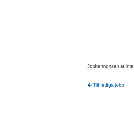
Jobbannonsen är inte l
Tillbaka
Till lediga jobb