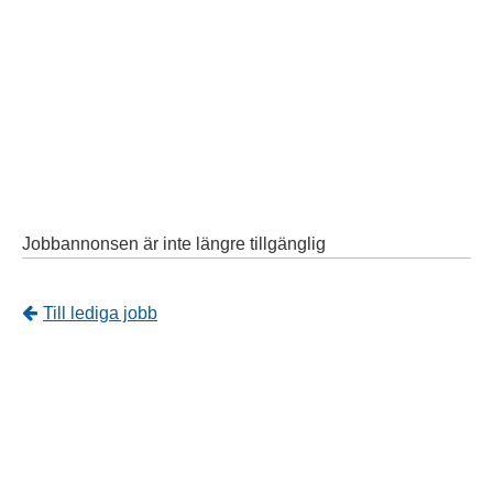
Jobbannonsen är inte längre tillgänglig
Tillbaka
Till lediga jobb