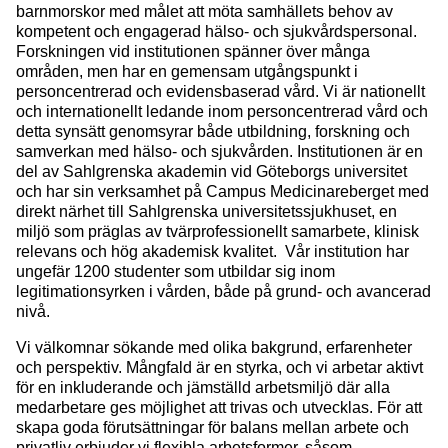
barnmorskor med målet att möta samhällets behov av
kompetent och engagerad hälso- och sjukvårdspersonal.
Forskningen vid institutionen spänner över många
områden, men har en gemensam utgångspunkt i
personcentrerad och evidensbaserad vård. Vi är nationellt
och internationellt ledande inom personcentrerad vård och
detta synsätt genomsyrar både utbildning, forskning och
samverkan med hälso- och sjukvården. Institutionen är en
del av Sahlgrenska akademin vid Göteborgs universitet
och har sin verksamhet på Campus Medicinareberget med
direkt närhet till Sahlgrenska universitetssjukhuset, en
miljö som präglas av tvärprofessionellt samarbete, klinisk
relevans och hög akademisk kvalitet. Vår institution har
ungefär 1200 studenter som utbildar sig inom
legitimationsyrken i vården, både på grund- och avancerad
nivå.
Vi välkomnar sökande med olika bakgrund, erfarenheter
och perspektiv. Mångfald är en styrka, och vi arbetar aktivt
för en inkluderande och jämställd arbetsmiljö där alla
medarbetare ges möjlighet att trivas och utvecklas. För att
skapa goda förutsättningar för balans mellan arbete och
privatliv erbjuder vi flexibla arbetsformer, såsom