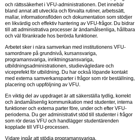
och rättssäkerhet i VFU-administrationen. Det innebär
bland annat att utveckla och förvalta rutiner, arbetssätt,
mallar, informationsflöden och dokumentation som stödjer
en likvärdig och effektiv hantering av VFU-frågor. Du bidrar
till att administrativa processer är ändamålsenliga, hållbara
och väl förankrade hos berörda funktioner.
Arbetet sker i nära samverkan med institutionens VFU-
samordnare på grundnivå, kursansvariga,
programansvariga, inriktningsansvariga,
utbildningsadministrationen, studievägledare och
viceprefekt för utbildning. Du har också löpande kontakt
med externa samverkansparter i frågor som rör beställning,
placering och uppföljning av VFU.
En viktig del av uppdraget är att säkerställa tydlig, korrekt
och ändamålsenlig kommunikation med studenter, interna
funktioner och externa parter före, under och efter VFU-
perioderna. Du ger administrativt stöd till studenter i frågor
som rör deras VFU och handlägger studentärenden
kopplade till VFU-processen.
Vidare ingår att stödja programansvariga,